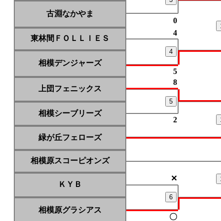
古淵なかやま
0
4
東林間ＦＯＬＬＩＥＳ
4
相模デンジャーズ
5
8
上団フェニックス
5
相模シーブリーズ
2
緑が丘フェローズ
相模原スコーピオンズ
✕
ＫＹＢ
6
相模原グラシアス
〇