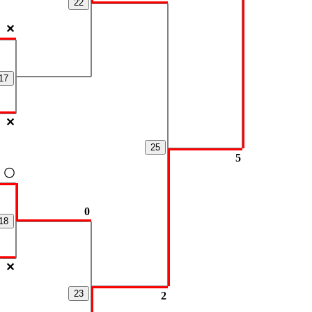
22
✕
17
✕
25
5
〇
0
18
✕
23
2