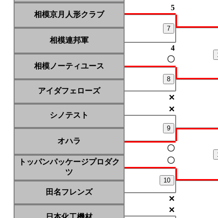
5
相模京月人形クラブ
7
相模連邦軍
4
〇
相模ノーティユース
8
アイダフェローズ
✕
✕
シノテスト
9
オハラ
〇
〇
トッパンパッケージプロダク
ツ
10
田名フレンズ
✕
✕
日本化工機材