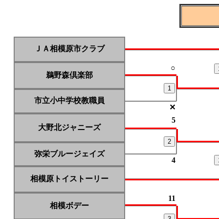
ＪＡ相模原市クラブ
○
鵜野森倶楽部
1
市立小中学校教職員
✕
5
大野北ジャニーズ
2
弥栄ブルージェイズ
4
相模原トイストーリー
11
相模ボデー
3