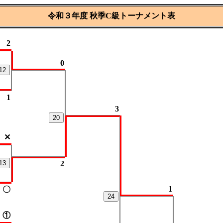
令和３年度 秋季C級トーナメント表
2
0
12
1
3
20
✕
13
2
1
〇
24
①