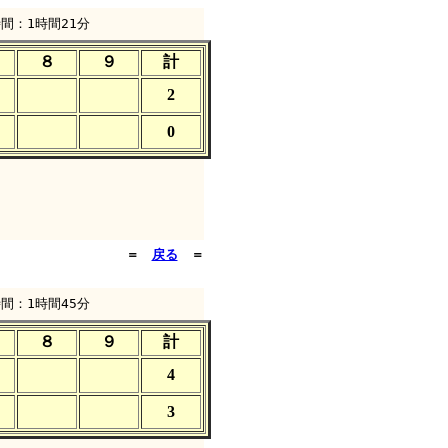
間：1時間21分
８
９
計
2
0
＝
戻る
＝
間：1時間45分
８
９
計
4
3