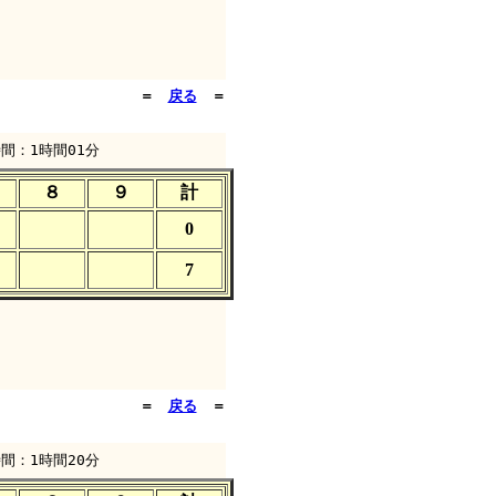
＝
戻る
＝
間：1時間01分
８
９
計
0
7
＝
戻る
＝
間：1時間20分