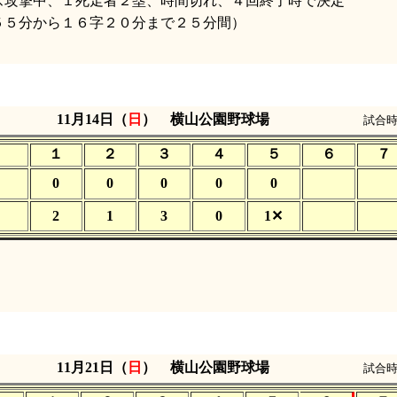
攻撃中、１死走者２塁、時間切れ、４回終了時で決定
５分から１６字２０分まで２５分間）
）
11月14日（
日
） 横山公園野球場
試合時
１
２
３
４
５
６
７
0
0
0
0
0
2
1
3
0
1✕
11月21日（
日
） 横山公園野球場
試合時