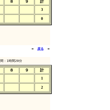
８
９
計
3
0
＝
戻る
＝
間：1時間20分
８
９
計
1
2