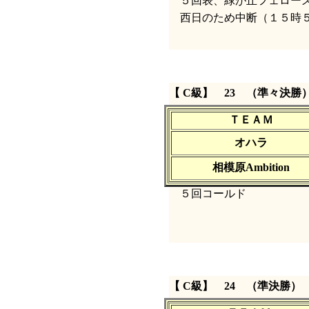
５回表、緑が丘フェローズ
西日のため中断（１５時５
【 C級】 23 （準々決勝
ＴＥＡＭ
オハラ
相模原Ambition
５回コールド
【 C級】 24 （準決勝）