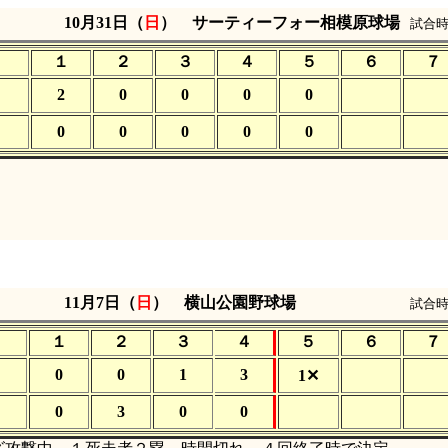
）
10月31日（
日
） サーティーフォー相模原球場
試合時
１
２
３
４
５
６
７
2
0
0
0
0
0
0
0
0
0
）
11月7日（
日
） 横山公園野球場
試合時
１
２
３
４
５
６
７
0
0
1
3
1✕
0
3
0
0