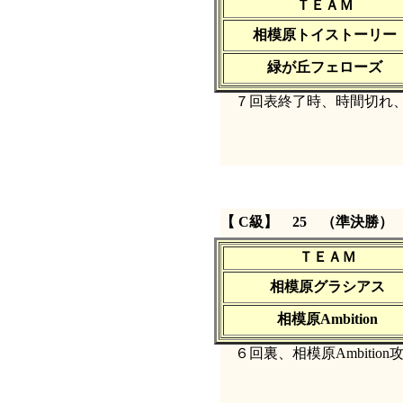
ＴＥＡＭ
相模原トイストーリー
緑が丘フェローズ
７回表終了時、時間切れ、
【 C級】 25 （準決勝）
ＴＥＡＭ
相模原グラシアス
相模原Ambition
６回裏、相模原Ambiti