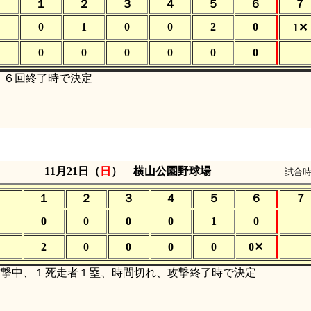
１
２
３
４
５
６
７
0
1
0
0
2
0
1✕
0
0
0
0
0
0
６回終了時で決定
11月21日（
日
） 横山公園野球場
試合時
１
２
３
４
５
６
７
0
0
0
0
1
0
2
0
0
0
0
0✕
on攻撃中、１死走者１塁、時間切れ、攻撃終了時で決定