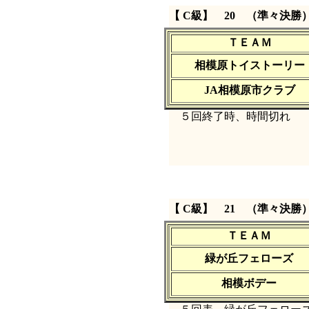
【 C級】 20 （準々決勝
ＴＥＡＭ
相模原トイストーリー
JA相模原市クラブ
５回終了時、時間切れ
【 C級】 21 （準々決勝
ＴＥＡＭ
緑が丘フェローズ
相模ボデー