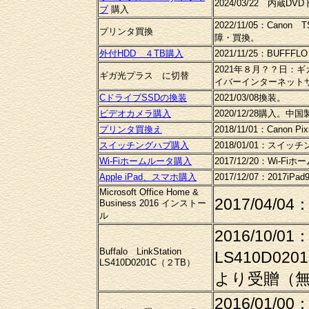
2024/03/22 内蔵D
ブ
購入
2022/11/05：Ca
プリンタ買換
障・買換。
外付HDD ４TB購入
2021/11/25：BUFF
2021年８月？？日：
ギガ光プラス に切替
イバーインターネット
CドライブSSDの換装
2021/03/08換装。
ビデオカメラ購入
2020/12/28購入。
プリンタ買換え
2018/11/01：Canon 
スイッチングハブ購入
2018/01/01：スイッチ
Wi-Fiホームルータ購入
2017/12/20：Wi-F
Apple iPad、スマホ購入
2017/12/07：201
Microsoft Office Home &
2017/04
Business 2016 インストー
ル
2016/10/01：
Buffalo LinkStation
LS410D0
LS410D0201C（２TB）
より受贈（
2016/01/