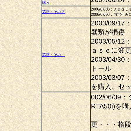
購入
2006/07/08：Ａ
落雷・その２
2006/07/03：自
2003/09
器類が損傷
2003/05
ａｓｅに変
落雷・その１
2003/04
トール
2003/03
を購入、セ
002/06/
RTA50i)
（ルー
更・・・格