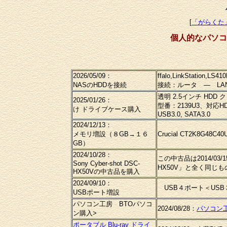
[
「がらくた
個人的なパソコ
2026/05/09：
ffalo,LinkStatio
NASのHDDを接続
接続：ルータ ― LAN
透明 2.5インチ HDD
2025/01/26：
型番：2139U3、対応HDD
け ドライブケース購入
USB3.0, SATA3.0
2024/12/13：
メモリ増設（８GB→１６
Crucial CT2K8G48C
GB）
2024/10/28：
この中古品は2014/03/
Sony Cyber-shot DSC-
HX50V」と全く同じ
HX50Vの中古品を購入
2024/09/10：
USB４ポート＜USB３．
USBポート増設
パソコン工房 BTOパソコ
2024/08/28：
パソコン
ン購入>
ポータブル Blu-ray ドライ