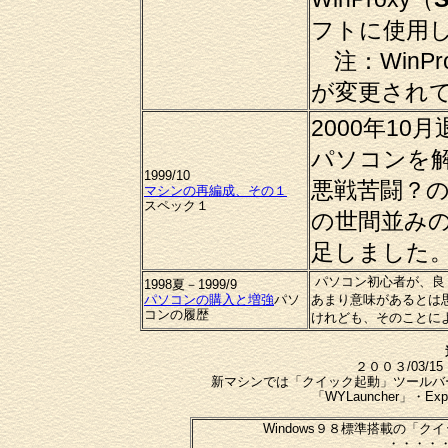
フトに使用
注：WinPro
が変更され
2000年1
パソコンを
1999/10
悪戦苦闘？
マシンの再編成、その１
スペック１
の世間並み
足しました
パソコン初心者が、良
1998夏－1999/9
パソコンの購入と増強
パソ
あまり意味があるとは
コンの履歴
けれども、そのことに
２００３/03/
新マシンでは
「クイック起動」ツールバ
「WYLauncher」
・Ex
Windows９８標準搭載の「
・・・・・2