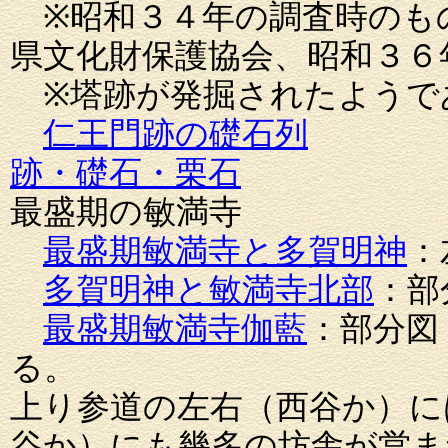
※昭和３４年の調査時のもの
県文化財保護協会、昭和３６
※塔跡が発掘されたようで
仁王門跡の礎石列
跡・礎石・栗石
最盛期の敏満寺
最盛期敏満寺と多賀明神
：
多賀明神と敏満寺北部
：部
最盛期敏満寺伽藍
：部分図
る。
上り参道の左右（西谷か）に
谷か）にも幾多の坊舎が営ま