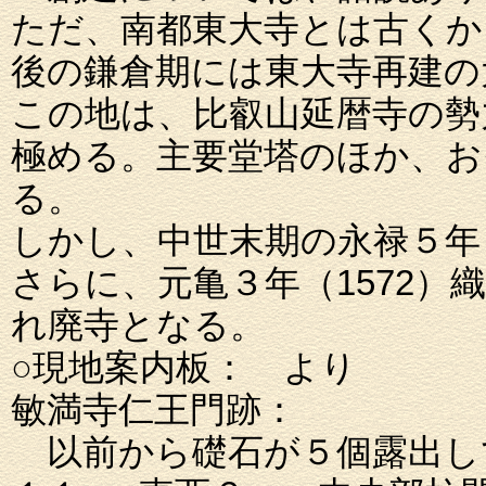
ただ、南都東大寺とは古くか
後の鎌倉期には東大寺再建の
この地は、比叡山延暦寺の勢
極める。主要堂塔のほか、お
る。
しかし、中世末期の永禄５年
さらに、元亀３年（1572
れ廃寺となる。
○現地案内板： より
敏満寺仁王門跡：
以前から礎石が５個露出し