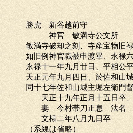
智道禅
勝虎 新谷越前守
神官 敏満寺公文所
敏満寺破却之刻、寺産宝物旧
如旧例神官職被申渡畢、永禄
永禄十一年九月廿日、平相公
天正元年九月四日、於佐和山
同十七年佐和山城主堀左衛門
天正十九年正月十五日卒、
妻 今村帯刀正息 法名 
文様二年八月九日卒
（系線は省略）