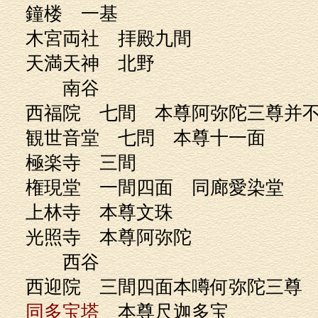
鐘楼 一基
木宮両社 拝殿九間
天満天神 北野
南谷
西福院 七間 本尊阿弥陀三尊并
観世音堂 七問 本尊十
極楽寺 三間 
権現堂 一間四面 同廊愛
上林寺 本尊文珠
光照寺 本尊阿
西谷
西迎院 三間四面本噂何弥陀
同多宝塔
本尊尺迦多宝 