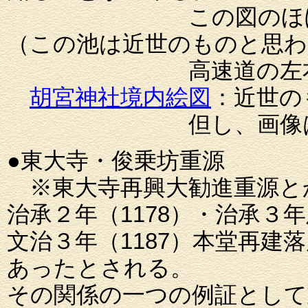
この図のほぼ中央を南
（この池は近世のものと思わ
高速道の左右（東西）
胡宮神社境内絵図
：近世の
但し、画像は不鮮明、
●東大寺・俊乗坊重源
※東大寺再興大勧進重源と
治承２年（1178）・治承３
文治３年（1187）本堂再
あったとされる。
その関係の一つの例証として