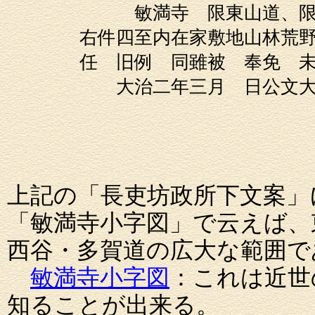
敏満寺 限東山道、限南薦
右件四至内在家敷地山林荒野
任 旧例 同雖被 奉免 未
大治二年三月 日公文大
別当法眼
法橋上
大法師
上記の「長吏坊政所下文案」
「敏満寺小字図」で云えば、
西谷・多賀道の広大な範囲で
敏満寺小字図
：これは近世
知ることが出来る。