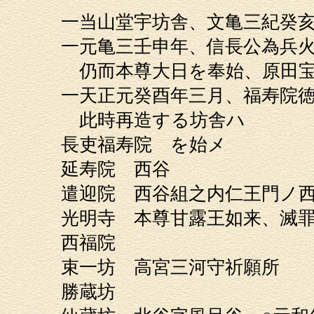
一当山堂宇坊舎、文亀三紀癸
一元亀三壬申年、信長公為兵
仍而本尊大日を奉始、原田宝
一天正元癸酉年三月、福寿院
此時再造する坊舎ハ
長吏福寿院 を始メ
延寿院 西谷 正
遣迎院 西谷組之内仁王門ノ
光明寺 本尊甘露王如来、
西福院 来覚完 
束一坊 高宮三河守祈願
勝蔵坊 中之