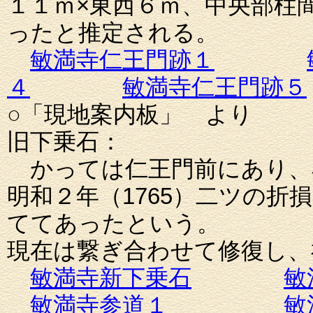
１１ｍ×東西６ｍ、中央部柱
ったと推定される。
敏満寺仁王門跡１
４
敏満寺仁王門跡５
○「現地案内板」 より
旧下乗石：
かっては仁王門前にあり、
明和２年（1765）二ツの
ててあったという。
現在は繋ぎ合わせて修復し、
敏満寺新下乗石
敏
敏満寺参道１
敏