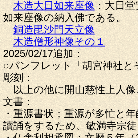
木造大日如来座像
：大日
如来座像の納入佛である。
銅造毘沙門天立像
木造僧形神像その１
2025/02/17追加：
○パンフレット「胡宮神社と
彫刻：
以上の他に開山慈性上人像
文書：
・重源書状；重源が多忙と年
讀誦をするため、敏満寺宗徒
・仏舎利相承図；文暦５年（1