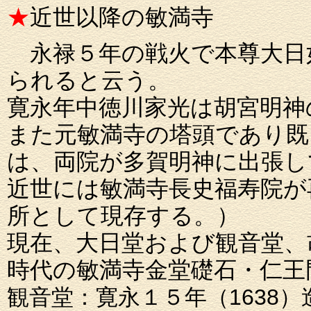
★
近世以降の敏満寺
永禄５年の戦火で本尊大日
られると云う。
寛永年中徳川家光は胡宮明神
また元敏満寺の塔頭であり既
は、両院が多賀明神に出張し
近世には敏満寺長史福寿院が
所として現存する。）
現在、大日堂および観音堂、
時代の敏満寺金堂礎石・仁王
観音堂：寛永１５年（1638）