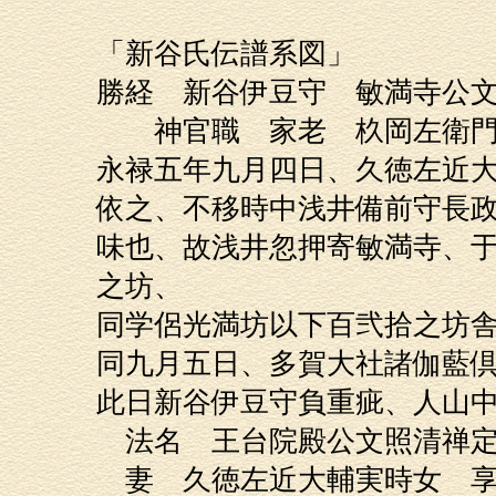
「新谷氏伝譜系図」
勝経 新谷伊豆守 敏満寺公
神官職 家老 杦岡左衛門
永禄五年九月四日、久徳左近
依之、不移時中浅井備前守長
味也、故浅井忽押寄敏満寺、
之坊、
同学侶光満坊以下百弐拾之坊
同九月五日、多賀大社諸伽藍
此日新谷伊豆守負重疵、人山
法名 王台院殿公文照清禅
妻 久徳左近大輔実時女 享