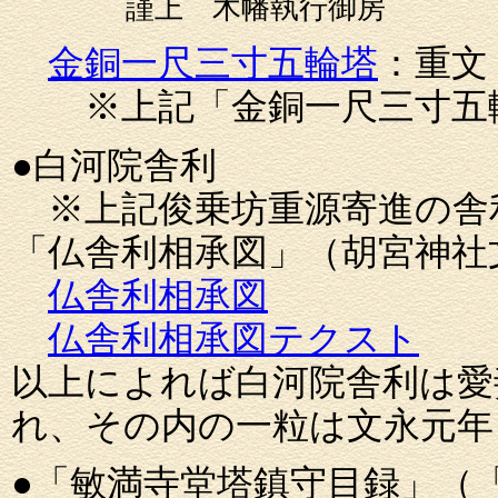
謹上 木幡執行御房
金銅一尺三寸五輪塔
：重文
※上記「金銅一尺三寸五輪
●白河院舎利
※上記俊乗坊重源寄進の舎
「仏舎利相承図」（胡宮神社
仏舎利相承図
仏舎利相承図テクスト
以上によれば白河院舎利は愛
れ、その内の一粒は文永元年
●「敏満寺堂塔鎮守目録」（