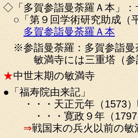
◇「多賀参詣曼荼羅Ａ本」：
○「第９回学術研究助成（平
多賀参詣曼荼羅Ａ本
※参詣曼荼羅：多賀参詣曼
敏満寺には三重塔（参詣曼
★
中世末期の敏満寺
●「福寿院由来記」
・・・天正元年（1573）
・・・寛政９年（1797
⇒
戦国末の兵火以前の敏