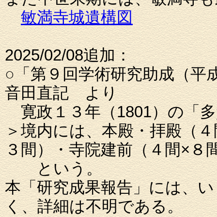
敏満寺城遺構図
2025/02/08追加：
○「第９回学術研究助成（平
音田直記 より
寛政１３年（1801）の「
＞境内には、本殿・拝殿（４
３間）・寺院建前（４間×８
という。
本「研究成果報告」には、い
く、詳細は不明である。