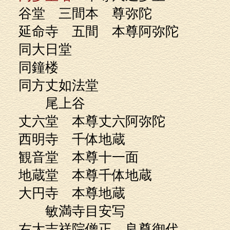
谷堂 三間本 尊弥
延命寺 五間 本尊阿弥
同大日堂
同鐘楼 同光
同方丈如法堂 光明
尾上谷
丈六堂 本尊丈六阿弥
西明寺 千体地蔵 
観音堂 本尊十一
地蔵堂 本尊千体
大円寺 本尊地蔵
敏満寺目安写
右大吉祥院僧正 良尊御代