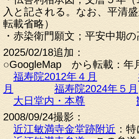
入と記される。なお、平清盛
転載省略）
・赤染衛門願文；平安中期の
2025/02/18追加：
○GoogleMap から転載：
福寿院2012年４月
月
福寿院2024年５月
大日堂内・本尊
2008/09/24撮影：
近江敏満寺金堂跡附近
：特