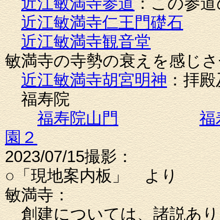
近江敏満寺参道
：この参道
近江敏満寺仁王門礎石
近江敏満寺観音堂
敏満寺の寺勢の衰えを感じさ
近江敏満寺胡宮明神
：拝殿
福寿院
福寿院山門
福
園２
2023/07/15撮影：
○「現地案内板」 より
敏満寺：
創建については、諸説あり