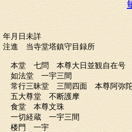
年月日未詳
注進 当寺堂塔鎮守目録所
本堂 七問 本尊大日並観
如法堂 一宇三間 
常行三昧堂 三間四面 本尊阿
五大尊堂 不断護摩 
食堂 本尊文珠
一切経蔵 一宇三間
楼門 一宇 