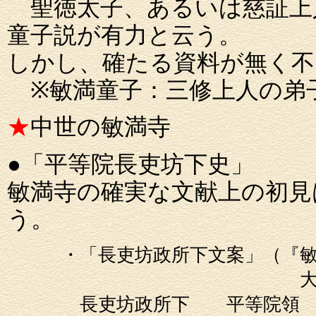
聖徳太子、あるいは慈証上
童子説が有力と云う。
しかし、確たる資料が無く不
※敏満童子：三修上人の弟
★
中世の敏満寺
●「平等院長吏坊下史」
敏満寺の確実な文献上の初見
う。
・「長吏坊政所下文案」（『
大治二年（11
長吏坊政所下 平等院領