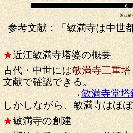
近 
近江敏
参考文献：「敏満寺は中世都
★
近江敏満寺塔婆の概要
古代・中世には
敏満寺三重塔
文献で確認できる。
→
敏満寺堂塔
しかしながら、敏満寺はほぼ
★
敏満寺の創建