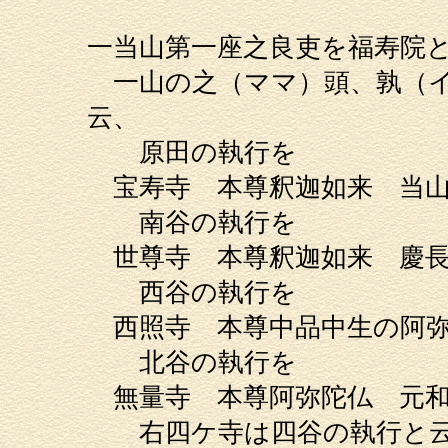
一当山第一座之良吏を福寿院
一山の之（ママ）頭、孰（イ
云、
原田の執行を
宝寿寺 本尊釈迦如来 当山
南谷の執行を
世尊寺 本尊釈迦如来 慶長
西谷の執行を
西照寺 本尊中品中生の阿弥
北谷の執行を
無量寺 本尊阿弥陀仏 元和
右四ケ寺は四谷の執行と