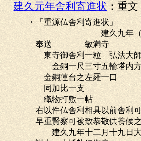
建久元年舎利寄進状
：重文
・「重源仏舎利寄進状」
建久九年（1198
奉送 敏満寺
東寺御舎利一粒 弘法大師
金銅一尺三寸五輪塔内方二
金銅蓮台之左羅一口
同加比一支
織物打敷一帖
右以件仏舎利相具以前舎利可
早重賢察可被致恭敬供養候之
建久九年十二月十九日大