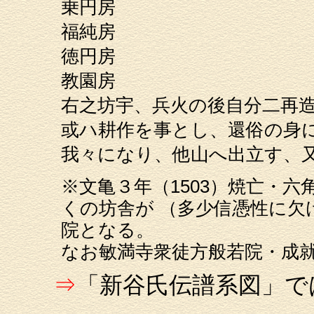
乗円房
福純房
徳円房 
教園房
右之坊宇、兵火の後自分二再
或ハ耕作を事とし、還俗の身
我々になり、他山へ出立す、
※文亀３年（1503）焼亡・六
くの坊舎が （多少信憑性に
院となる。
なお敏満寺衆徒方般若院・成
⇒
「新谷氏伝譜系図」で