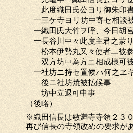
此度織田氏公ヨリ御朱印書相
一三ケ寺ヨリ坊中寄セ相談被
一織田氏大竹ヲ呼、今日胡宮
一長谷川中々此度主君之蒙り
一松本伊勢丸又々使者二被参
双方坊中為方ニ相成様可被指
一社坊ニ持セ置候ハ何之ヱキ
後ニ社坊焼被払候事
坊中立退可申事
（後略）
※織田信長は敏満寺寺領２３
再び信長の寺領改めの要求が