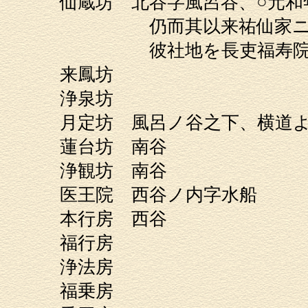
仙蔵坊 北谷字風呂谷、○元
仍而其以来祐仙家ニ代々此
彼社地を長吏福寿院汪祐
来鳳坊
浄泉坊
月定坊 風呂ノ谷之下、横道
蓮台坊 南谷
浄観坊 南谷
医王院 西谷ノ内字水
本行房 西
福行房
浄法房
福乗房