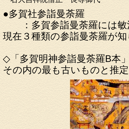
●多賀社参詣
：多賀参詣曼荼羅には敏満
現在３種類の参詣曼荼羅が知
◇「多賀明神参詣曼荼羅B本
その内の最も古いものと推定