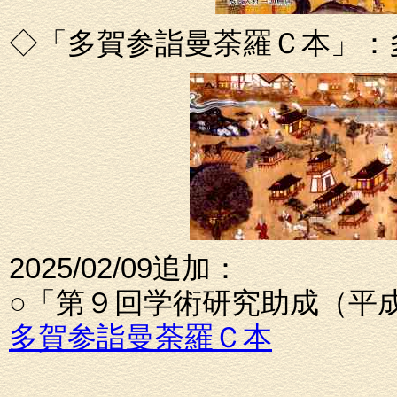
◇「多賀参詣曼荼羅Ｃ本」：
2025/02/09追加：
○「第９回学術研究助成（平
多賀参詣曼荼羅Ｃ本