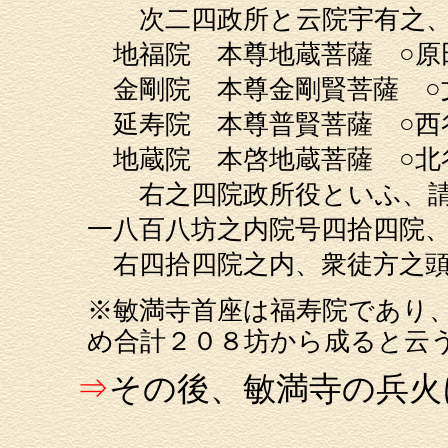
次二四政所と云院宇有之
地福院 本尊地蔵菩薩 ○原
金剛院 本尊金剛賢菩薩 ○
延寿院 本尊普賢菩薩 ○西
地蔵院 本啓地蔵菩薩 ○北
右之四院政所役といふ、請
一八百八坊之内院号四拾四院
右四拾四院之内、衆徒方之頭
※敏満寺首座は福寿院であり
め合計２０８坊から成ると云
⇒
その後、敏満寺の兵火