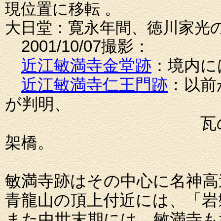
現位置に移転 。
大日堂：寛永年間、徳川家光
2001/10/07撮影：
近江敏満寺金堂跡
：境内に
近江敏満寺仁王門跡
：以前
が判明、
瓦の出土が無く、檜
架橋。
敏満寺跡はその中心に名神高
青龍山の頂上付近には、「岩
また中世末期には、敏満寺も