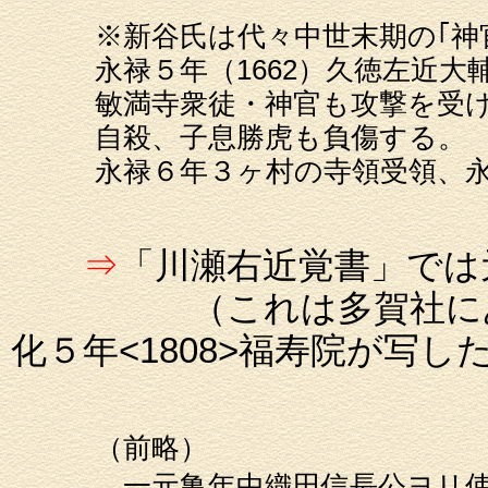
※新谷氏は代々中世末期の｢
永禄５年（1662）久徳左近
敏満寺衆徒・神官も攻撃を受
自殺、子息勝虎も負傷する。
永禄６年３ヶ村の寺領受領、
⇒
「川瀬右近覚書」では
（これは多賀社にあった旧
化５年<1808>福寿院が写し
（前略）
一元亀年中織田信長公ヨリ使