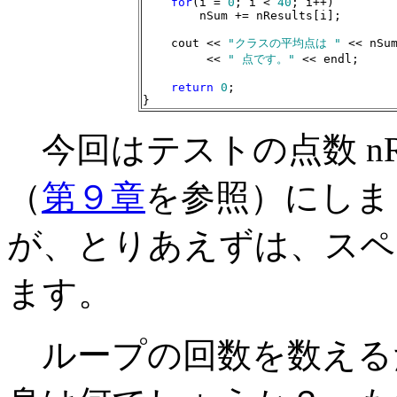
for
(i = 
0
; i < 
40
; i++)

        nSum += nResults[i];

    cout << 
"クラスの平均点は "
 << nSu
         << 
" 点です。"
 << endl;

return
0
;

}
今回はテストの点数 nRes
（
第９章
を参照）にしま
が、とりあえずは、スペ
ます。
ループの回数を数えるた