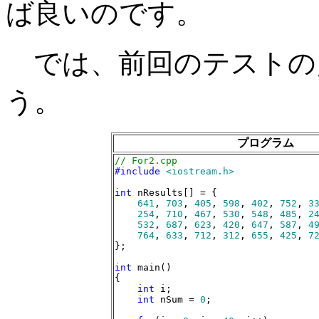
ば良いのです。
では、前回のテストの
う。
プログラム
// For2.cpp
#include
<iostream.h>
int
 nResults[] = {

641
, 
703
, 
405
, 
598
, 
402
, 
752
, 
3
254
, 
710
, 
467
, 
530
, 
548
, 
485
, 
2
532
, 
687
, 
623
, 
420
, 
647
, 
587
, 
4
764
, 
633
, 
712
, 
312
, 
655
, 
425
, 
7
};

int
 main()

{

int
 i;

int
 nSum = 
0
;
