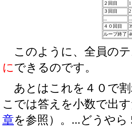
２回目
1
３回目
2
...
..
４０回目
3
ループ終了
4
このように、全員のテ
に
できるのです。
あとはこれを４０で割
こでは答えを小数で出すた
章
を参照）。...どうやら 