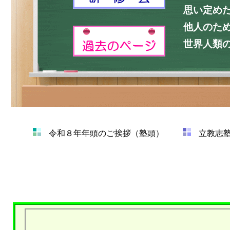
令和８年年頭のご挨拶（塾頭）
立教志