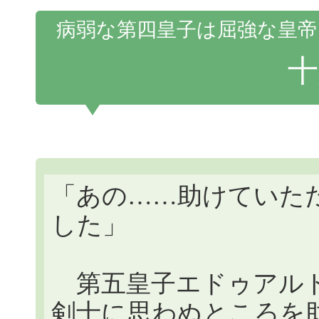
病弱な第四皇子は屈強な皇帝
十
「あの……助けていた
した」
第五皇子エドゥアルト
剣士に思わぬところを