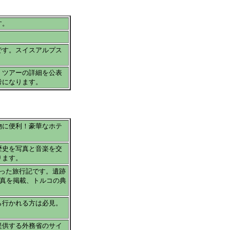
す。
。
です。スイスアルプス
。ツアーの詳細を公表
考になります。
物に便利！豪華なホテ
歴史を写真と音楽を交
ります。
った旅行記です。遺跡
写真を掲載、トルコの典
ら行かれる方は必見。
提供する外務省のサイ