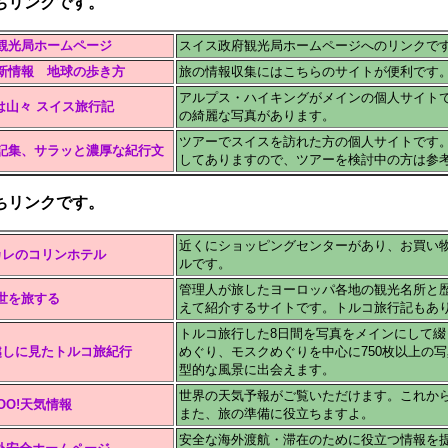
ちリンクです。
観光局ホームページ
スイス政府観光局ホームページへのリンクで
新情報 地球の歩き方
旅の情報収集にはこちらのサイトが便利です
アルプス・ハイキングがメインの個人サイト
は山々 スイス旅行記
の綺麗な写真があります。
ツアーでスイスを訪れた方の個人サイトです
記集、サラッと濃厚な紀行文
してありますので、ツアーを検討中の方は参
ちリンクです。
近くにショッピングセンターがあり、お買い
カレのコリンホテル
ルです。
管理人が旅したヨーロッパ各地の観光名所と
世を旅する
えて紹介するサイトです。トルコ旅行記もあ
トルコ旅行した8日間を写真をメインにして綴
越しに見たトルコ旅紀行
めぐり、モスクめぐりを中心に750枚以上の
型的な風景に出会えます。
世界の天気予報がご覧いただけます。これか
HOO!天気情報
また、旅の準備に役立ちますよ。
安全な海外渡航・滞在のために役立つ情報を