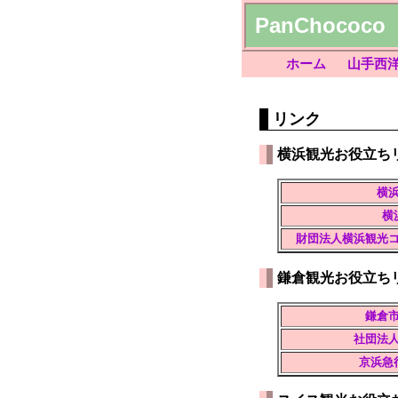
PanChococo
ホーム
山手西
リンク
横浜観光お役立ち
横
横
財団法人横浜観光
鎌倉観光お役立ち
鎌倉
社団法
京浜急