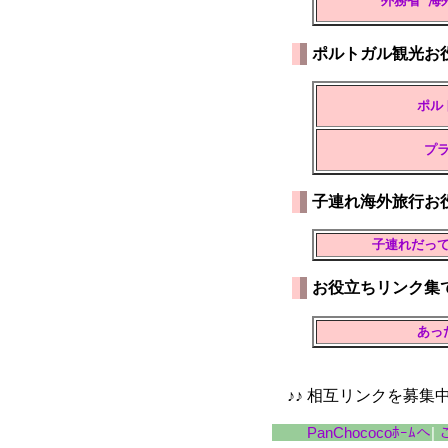
外務省 海
ポルトガル観光お
ポル
プ
子連れ海外旅行お
子連れだっ
お役立ちリンク集
あっ
♪♪ 相互リンクを募集中
PanChococoﾎｰﾑへ
|