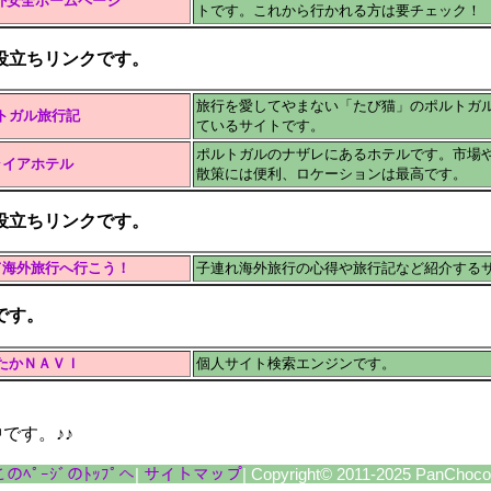
外安全ホームページ
トです。これから行かれる方は要チェック！
役立ちリンクです。
旅行を愛してやまない「たび猫」のポルトガ
トガル旅行記
ているサイトです。
ポルトガルのナザレにあるホテルです。市場
ライアホテル
散策には便利、ロケーションは最高です。
役立ちリンクです。
て海外旅行へ行こう！
子連れ海外旅行の心得や旅行記など紹介する
です。
たかＮＡＶＩ
個人サイト検索エンジンです。
です。♪♪
このﾍﾟｰｼﾞのﾄｯﾌﾟへ
|
サイトマップ
| Copyright© 2011-2025 PanChococo