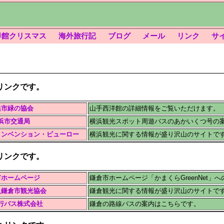
洋館クリスマス
海外旅行記
ブログ
メール
リンク
サ
リンクです。
浜市緑の協会
山手西洋館の詳細情報をご覧いただけます。
浜市交通局
横浜観光スポット周遊バスのあかいくつ号の
コンベンション・ビューロー
横浜観光に関する情報が盛り沢山のサイトで
リンクです。
市ホームページ
鎌倉市ホームページ「かまくらGreenNet」
人鎌倉市観光協会
鎌倉観光に関する情報が盛り沢山のサイトで
行バス株式会社
鎌倉の路線バスの案内はこちらです。