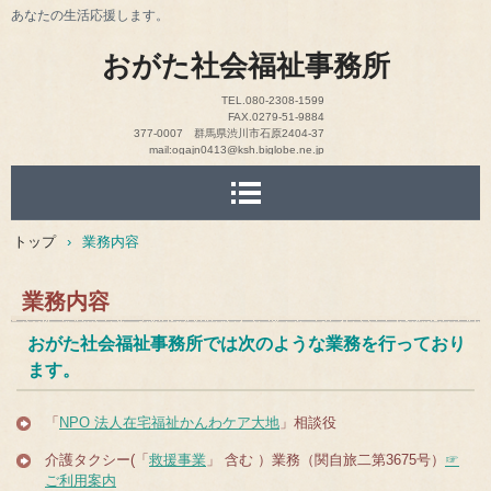
あなたの生活応援します。
おがた社会福祉事務所
TEL.080-2308-1599
FAX.0279-51-9884
377-0007 群馬県渋川市石原2404-37
mail:ogajn0413@ksh.biglobe.ne.jp
トップ
›
業務内容
業務内容
おがた社会福祉事務所では次のような業務を行っており
ます。
「
NPO 法人在宅福祉かんわケア大地
」相談役
介護タクシー(「
救援事業
」 含む ）業務（関自旅二第3675号）
☞
ご利用案内