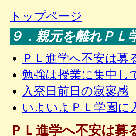
トップページ
９．親元を離れＰＬ
ＰＬ進学へ不安は募
勉強は授業に集中し
入寮日前日の寂寥感
いよいよＰＬ学園に
ＰＬ進学へ不安は募