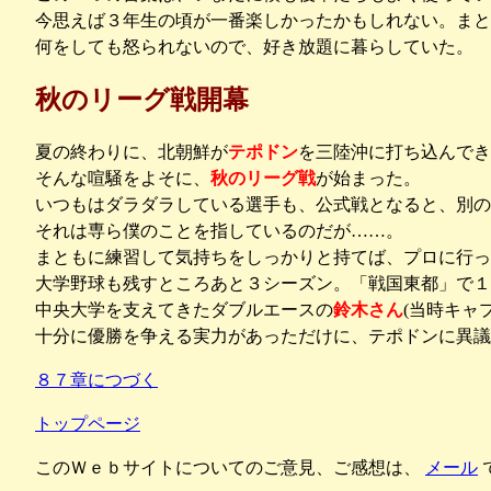
今思えば３年生の頃が一番楽しかったかもしれない。ま
何をしても怒られないので、好き放題に暮らしていた。
秋のリーグ戦開幕
夏の終わりに、北朝鮮が
テポドン
を三陸沖に打ち込んでき
そんな喧騒をよそに、
秋のリーグ戦
が始まった。
いつもはダラダラしている選手も、公式戦となると、別の
それは専ら僕のことを指しているのだが……。
まともに練習して気持ちをしっかりと持てば、プロに行っ
大学野球も残すところあと３シーズン。「戦国東都」で１
中央大学を支えてきたダブルエースの
鈴木さん
(当時キャ
十分に優勝を争える実力があっただけに、テポドンに異議
８７章につづく
トップページ
このＷｅｂサイトについてのご意見、ご感想は、
メール