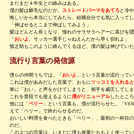
まだまだ４年生との絡みはある。
僕の髪は癖毛なのだが、
ストレートパーマをあてろ
と冷や
悔しいから本当にしてみたら、結構自分でも気に入ってし
「伸ばせるとこまで伸ばしてみよう」
髪はどんどん長くなり、憧れのサラサラヘアーに喜びを隠
「
おいよ
、サッカー選手じゃねえんだから早く切れよ」
慎之助もこのように絡んでくるほど、僕の髪は伸びていた
流行り言葉の発信源
僕らの仲間うちでは、「
おいよ
」という言葉が流行ってい
これは僕があみだした言葉で、おもに
ツッコミを入れると
単に「おい」と声をかけてしまうと、相手を威圧してしま
これを普段でも使えるように
僕がリニューアル
したところ
他には「
ベリー
」という言葉も、僕が流行らせた。「VER
えて「ベリー」で終わらせるのだ。
おいしい料理を食べたときも「ベリー」、最初の一杯目の
のだ。
この２つの言葉は、いまだに僕も後輩たちもよく使ってい