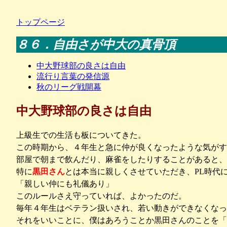
トップページ
８６．自由さが中大の真骨頂
中大野球部の良さは自由
流行り言葉の発信源
秋のリーグ戦開幕
中大野球部の良さは自由
上級生での生活も板についてきた。
この時期から、４年生と急に仲が良くなったような気がす
部屋で朝まで飲んだり、麻雀をしたりすることがあると、
特に
黒田さん
とは本当に親しくさせていただき、PL時代
「親しい仲にも礼儀あり」
このルールさえ守っていれば、よかったのだ。
毎年４年生はベテラン扱いされ、若い動きができなくなっ
それをいいことに、僕はあろうことか黒田さんのことを「