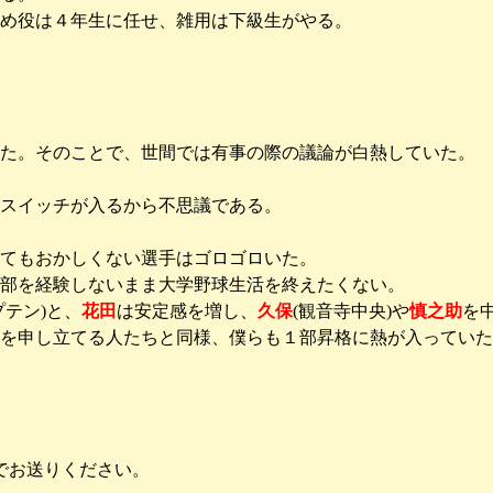
とめ役は４年生に任せ、雑用は下級生がやる。
た。そのことで、世間では有事の際の議論が白熱していた。
スイッチが入るから不思議である。
てもおかしくない選手はゴロゴロいた。
部を経験しないまま大学野球生活を終えたくない。
プテン)と、
花田
は安定感を増し、
久保
(観音寺中央)や
慎之助
を
を申し立てる人たちと同様、僕らも１部昇格に熱が入っていた
でお送りください。