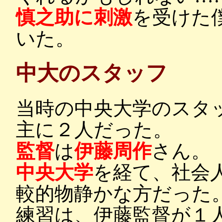
慎之助に刺激
を受けた
いた。
中大のスタッフ
当時の中央大学のスタ
主に２人だった。
監督
は
伊藤周作
さん。
中央大学
を経て、社会
較的物静かな方だった
練習は、伊藤監督が１