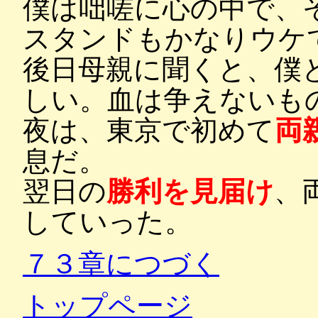
僕は咄嗟に心の中で、
スタンドもかなりウケ
後日母親に聞くと、僕
しい。血は争えないも
夜は、東京で初めて
両
息だ。
翌日の
勝利を見届け
、
していった。
７３章につづく
トップページ