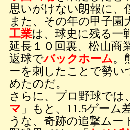
思いがけない朗報に、
また、その年の甲子園
工業
は、球史に残る一
延長１０回裏、松山商
返球で
バックホーム
。
ーを刺したことで勢い
めたのだ。
さらに、プロ野球では
マ
」もと、11.5ゲー
うな、奇跡の追撃ムー