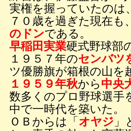
実権を握っていたのは
７０歳を過ぎた現在も
のドン
である。
早稲田実業
硬式野球部
１９５７年の
センバツ
ツ優勝旗が箱根の山を
１９５９年秋
から
中央
数多くのプロ野球選手
中で一時代を築いた。
ＯＢからは「
オヤジ
」