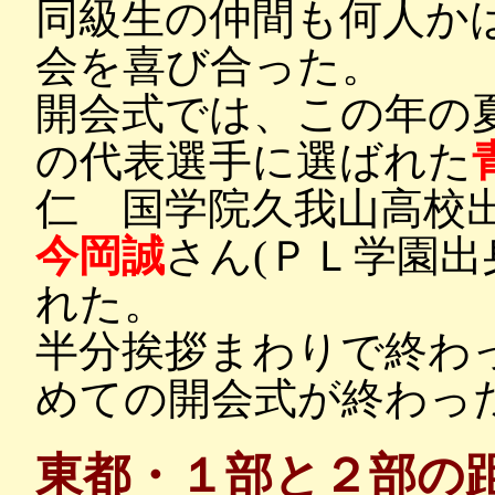
同級生の仲間も何人か
会を喜び合った。
開会式では、この年の
の代表選手に選ばれた
仁 国学院久我山高校
今岡誠
さん(ＰＬ学園出
れた。
半分挨拶まわりで終わ
めての開会式が終わっ
東都・１部と２部の