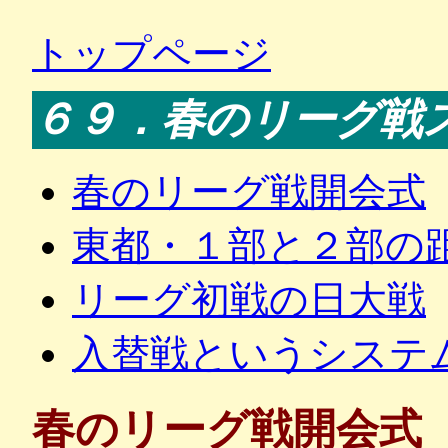
トップページ
６９．春のリーグ戦
春のリーグ戦開会式
東都・１部と２部の
リーグ初戦の日大戦
入替戦というシステ
春のリーグ戦開会式