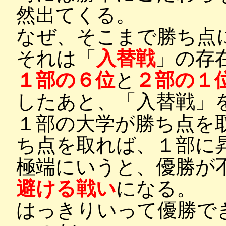
然出てくる。
なぜ、そこまで勝ち点
それは「
入替戦
」の存
１部の６位
と
２部の１
したあと、「入替戦」
１部の大学が勝ち点を
ち点を取れば、１部に
極端にいうと、優勝が
避ける戦い
になる。
はっきりいって優勝で