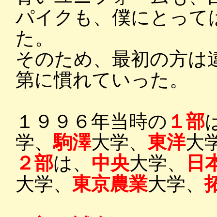
パイクも、僕にとって
た。
そのため、最初の方は
第に慣れていった。
１９９６年当時の
１部
学、
駒澤
大学、
東洋
大
２部
は、
中央
大学、
日
大学、
東京農業
大学、