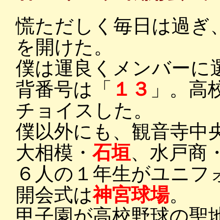
慌ただしく毎日は過ぎ
を開けた。
僕は運良くメンバーに
背番号は「
１３
」。高
チョイスした。
僕以外にも、観音寺中
大相模・
石垣
、水戸商
６人の１年生がユニフ
開会式は
神宮球場
。
甲子園が高校野球の聖