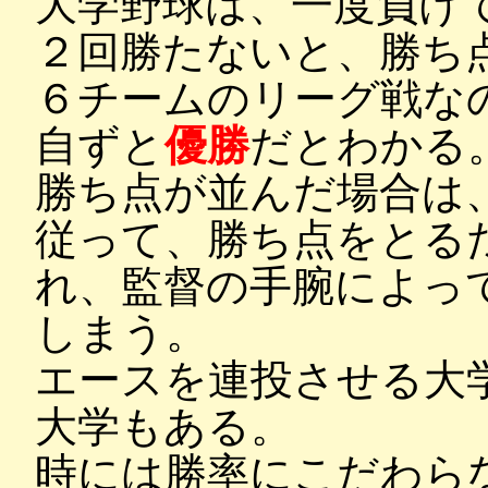
大学野球は、一度負け
２回勝たないと、勝ち
６チームのリーグ戦な
自ずと
優勝
だとわかる
勝ち点が並んだ場合は
従って、勝ち点をとる
れ、監督の手腕によっ
しまう。
エースを連投させる大
大学もある。
時には勝率にこだわら