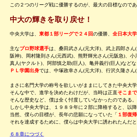
この２つのリーグ戦に優勝するのが、最大の目標なのであ
中大の輝きを取り戻せ！
中央大学は、
東都１部リーグで２４回
の優勝、
全日本大学
主な
プロ野球選手
は、桑田武さん(元大洋)、武上四郎さん
阪神)、岡村隆則さん(元西武)、熊野輝光さん(元阪急)、小
真人(ヤクルト)、阿部慎之助(巨人)、亀井義行(巨人)など
ＰＬ学園出身
では、中塚政幸さん(元大洋)、行沢久隆さん
まさに名門大学の称号を欲しいがままにしてきた中央大学
そんな中で、進学を決めたわけだが、当時は正直
そこまで
そんな歴史など、僕は全く忖度していなかったのである。
しかし中央大学は、１９８９年に２部に降格すると、以降
当然、僕らの目標が、長年の悲願になっていた「
１部復帰
それを達成するために、僕らは中央大学に誘われたんだと
６８章につづく