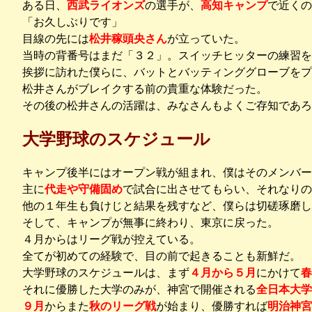
ある日、
西武ライオンズ
の選手が、
高知キャンプ
で近くの
「お久しぶりです」
目線の先には
松井稼頭央さん
が立っていた。
当時の背番号はまだ「３２」。スイッチヒッターの練習
挨拶に訪れた僕らに、バットとバッティンググローブをプ
松井さんがブレイクする前の貴重な体験だった。
その後の松井さんの活躍は、みなさんもよくご存知であろ
大学野球のスケジュール
キャンプ後半にはオープン戦が組まれ、僕はそのメンバー
主に
代走や守備固め
で試合に出させてもらい、それなりの
他の１年生も負けじと結果を残すなど、僕らは切磋琢磨し
そして、キャンプが無事に終わり、東京に戻った。
４月からはリーグ戦が控えている。
全てが初めての経験で、目の前で起きることも新鮮だ。
大学野球のスケジュールは、まず
４月から５月
にかけて
春
それに優勝した大学のみが、神宮で開催される
全日本大学
９月
からまた
秋のリーグ戦
が始まり、優勝すれば
明治神宮