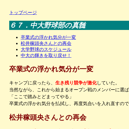
トップページ
６７．中大野球部の真髄
卒業式の浮かれ気分が一変
松井稼頭央さんとの再会
大学野球のスケジュール
中大の輝きを取り戻せ！
卒業式の浮かれ気分が一変
キャンプに戻ったら、
生き残り競争が激化
していた。
当然ながら、これから始まるオープン戦のメンバーに選ば
「ここで踏みとどまってやる」
卒業式の浮かれ気分を払拭し、再度気合いを入れ直すので
松井稼頭央さんとの再会