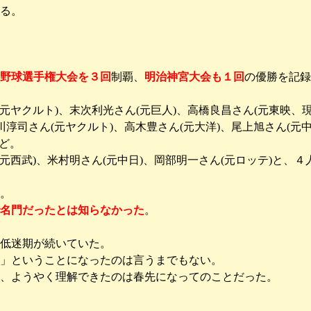
る。
野球選手権大会を３回
制覇、
明治神宮大会も１回
の優勝を記録
(元ヤクルト)、末次利光さん(元巨人)、高橋良昌さん(元東映、
川淳司さん(元ヤクルト)、高木豊さん(元大洋)、尾上旭さん(元
など。
(元西武)、米村明さん(元中日)、岡部明一さん(元ロッテ)と、
。
名門だったとは知らなかった
。
低迷期が続いていた。
」ということになったのは言うまでもない。
、ようやく理解できたのは春先になってのことだった。