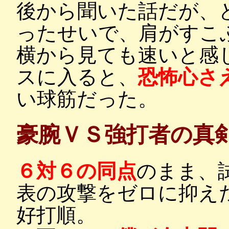
後から聞いた話だが、
ったせいで、肩がすこ
横から見ても速いと感
スに入ると、
恐怖心さ
い球筋だった。
豪腕ＶＳ強打者の真
６対６の同点
のまま、
表の攻撃をゼロに抑え
好打順。