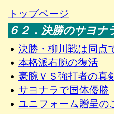
トップページ
６２．決勝のサヨナ
決勝・柳川戦は同点
本格派右腕の復活
豪腕ＶＳ強打者の真
サヨナラで国体優勝
ユニフォーム贈呈の