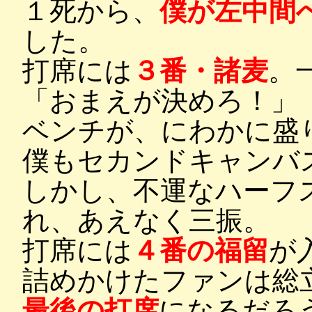
１死から、
僕が左中間
した。
打席には
３番・諸麦
。
「おまえが決めろ！」
ベンチが、にわかに盛
僕もセカンドキャンバ
しかし、不運なハーフ
れ、あえなく三振。
打席には
４番の福留
が
詰めかけたファンは総
最後の打席
になるだろ