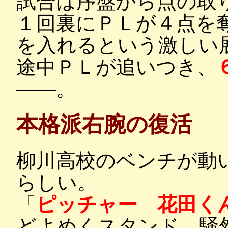
試合は序盤から点の取
１回裏にＰＬが４点を
を入れるという激しい
途中ＰＬが追いつき、
――。
本格派右腕の復活
柳川高校のベンチが動
らしい。
「
ピッチャー 花田く
どよめくスタンド、騒