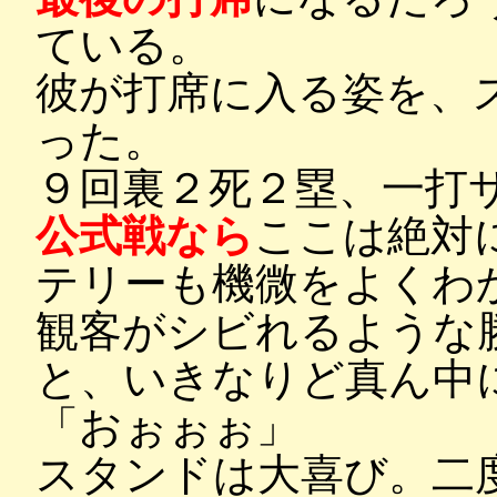
ている。
彼が打席に入る姿を、
った。
９回裏２死２塁、一打
公式戦なら
ここは絶対
テリーも機微をよくわ
観客がシビれるような
と、いきなりど真ん中
「おぉぉぉ」
スタンドは大喜び。二