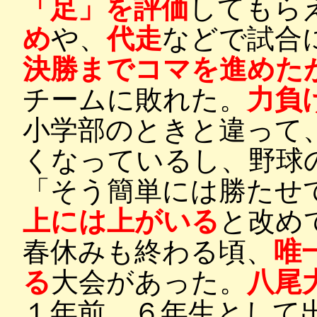
「足」を評価
してもら
め
や、
代走
などで試合
決勝までコマを進めた
チームに敗れた。
力負
小学部のときと違って
くなっているし、野球
「そう簡単には勝たせ
上には上がいる
と改め
春休みも終わる頃、
唯
る
大会があった。
八尾
１年前、６年生として