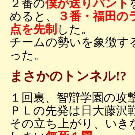
２番の
僕が送りバント
めると、
３番・福田の
点を先制
した。
チームの勢いを象徴す
った。
まさかのトンネル!?
１回裏、智辯学園の攻
ＰＬの先発は日大藤沢
その立ち上がり、いき