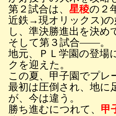
第２試合は、
星稜
の２
近鉄→現オリックス)
し、準決勝進出を決め
そして第３試合――。
地元、ＰＬ学園の登場
クを迎えた。
この夏、甲子園でプレ
最初は圧倒され、地に
が、今は違う。
勝ち進むにつれて、
甲