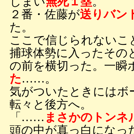
しまい
無死１塁
。
２番・佐藤が
送りバン
た。
ここで信じられないこ
捕球体勢に入ったその
の前を横切った。一瞬
た
……。
気がついたときにはボ
転々と後方へ。
「……
まさかのトンネル
頭の中が真っ白になっ