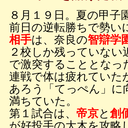
８月１９日。夏の甲子
前日の逆転勝ちで勢い
相手
は、奈良の
智辯学
２校しか残っていない
で激突することとなっ
連戦で体は疲れていた
あろう「てっぺん」に
満ちていた。
第１試合は、
帝京
と
創
が好投手の大木を攻略