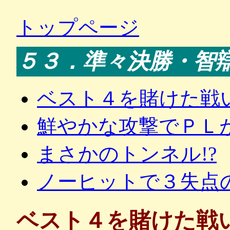
トップページ
５３．準々決勝・智
ベスト４を賭けた戦
鮮やかな攻撃でＰＬ
まさかのトンネル!?
ノーヒットで３失点
ベスト４を賭けた戦