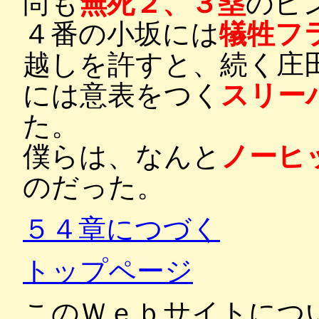
尚も
無死２、３塁
のピ
４番の小坂には
犠牲フ
越しを許すと、続く庄田
には意表をつく
スリー
た。
僕らは、なんと
ノーヒ
のだった。
５４章につづく
トップページ
このＷｅｂサイトにつ