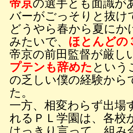
帝京
の選手とも面識が
バーがごっそりと抜け
どうやら春から夏にか
みたいで、
ほとんどの
帝京の前田監督が厳し
プテンも辞めた
という
の乏しい僕の経験から
た。
一方、相変わらず出場
れるＰＬ学園は、各校
はっきり言って、組み