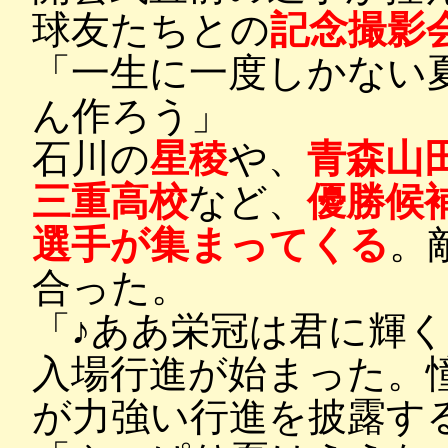
球友たちとの
記念撮影
「一生に一度しかない
ん作ろう」
石川の
星稜
や、
青森山
三重高校
など、
優勝候
選手が集まってくる
。
合った。
「♪ああ栄冠は君に輝
入場行進が始まった。
が力強い行進を披露す