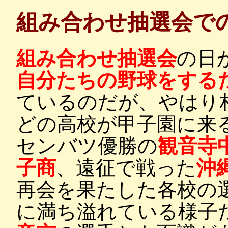
組み合わせ抽選会で
組み合わせ抽選会
の日
自分たちの野球をする
ているのだが、やはり
どの高校が甲子園に来
センバツ優勝の
観音寺
子商
、遠征で戦った
沖
再会を果たした各校の
に満ち溢れている様子