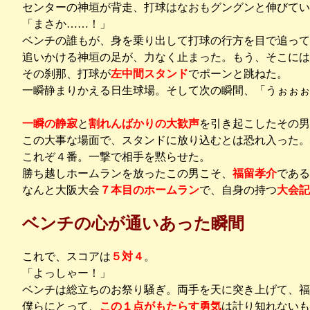
センターの神垣が背走、打球はなおもグングンと伸びてい
「まさか……！」
ベンチの誰もが、身を乗り出して打球の行方を目で追って
追いかける神垣の足が、力なく止まった。もう、そこには
その刹那、打球が
左中間スタンド
でポーンと跳ねた。
一瞬静まりかえる日生球場。そして次の瞬間、「うぉぉぉ
一瞬の静寂
と
割れんばかりの大歓声
を引き起こしたその男
この大事な場面で、スタンドに放り込むとは恐れ入った
これぞ４番。一撃で相手を黙らせた。
勝ち越しホームランを放ったこの男こそ、
福留孝介
である
なんと大阪大会
７本目のホームラン
で、自身の持つ
大会記
ベンチの心が通いあった瞬間
これで、スコアは
５対４
。
「よっしゃー！」
ベンチは総立ちのお祭り騒ぎ。両手を天に突き上げて、福
僕らにとって、
この１点がもたらす勇気
は計り知れないも