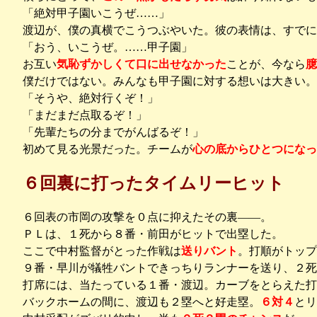
「絶対甲子園いこうぜ……」
渡辺が、僕の真横でこうつぶやいた。彼の表情は、すでに
「おう、いこうぜ。……甲子園」
お互い
気恥ずかしくて口に出せなかった
ことが、今なら
臆
僕だけではない。みんなも甲子園に対する想いは大きい。
「そうや、絶対行くぞ！」
「まだまだ点取るぞ！」
「先輩たちの分までがんばるぞ！」
初めて見る光景だった。チームが
心の底からひとつになっ
６回裏に打ったタイムリーヒット
６回表の市岡の攻撃を０点に抑えたその裏――。
ＰＬは、１死から８番・前田がヒットで出塁した。
ここで中村監督がとった作戦は
送りバント
。打順がトップ
９番・早川が犠牲バントできっちりランナーを送り、２死
打席には、当たっている１番・渡辺。カーブをとらえた打
バックホームの間に、渡辺も２塁へと好走塁。
６対４
とリ