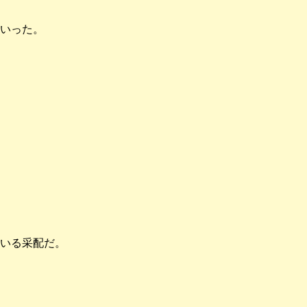
いった。
いる采配だ。