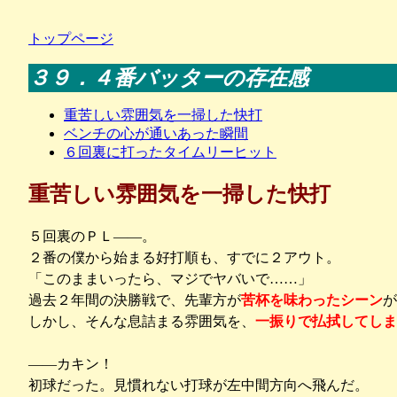
トップページ
３９．４番バッターの存在感
重苦しい雰囲気を一掃した快打
ベンチの心が通いあった瞬間
６回裏に打ったタイムリーヒット
重苦しい雰囲気を一掃した快打
５回裏のＰＬ――。
２番の僕から始まる好打順も、すでに２アウト。
「このままいったら、マジでヤバいで……」
過去２年間の決勝戦で、先輩方が
苦杯を味わったシーン
が
しかし、そんな息詰まる雰囲気を、
一振りで払拭してしま
――カキン！
初球だった。見慣れない打球が左中間方向へ飛んだ。