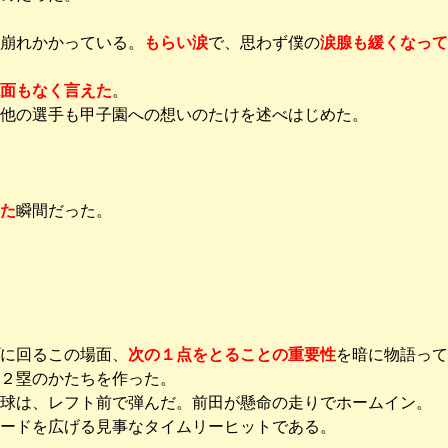
崩れかかっている。
もらい涙
で、思わず僕の
涙腺も緩くなって
面もなく言えた
。
他の選手も甲子園への想いのたけを述べはじめた。
た
瞬間だった。
に回るこの場面、
次の１点をとることの重要性
を暗に物語って
２塁のかたちを作った。
球は、レフト前で弾んだ。前田が懸命の走りでホームイン。
ードを広げる見事なタイムリーヒットである。