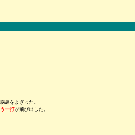
脳裏をよぎった。
う一打
が飛び出した。