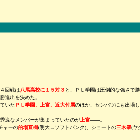
４回戦は
八尾高校に１５対３
と、ＰＬ学園は圧倒的な強さで勝
勝進出を決めた。
ていた
ＰＬ学園、上宮、近大付属
のほか、センバツにも出場し
秀逸なメンバーが集まっていたのが
上宮
――。
ッチャーの
的場直樹
(明大→ソフトバンク)、ショートの
三木肇
(