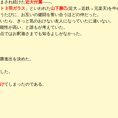
まされ続けた
近大付属
――。
ト３羽ガラス
」といわれた
山下勝己
(近大→近鉄→元楽天)を
うたびに、お互いの健闘を誓い合うほどの仲だった。
いたら、きっと気のおけない友人になっていたに違いない。
能性が高い、と誰もが考えていた。
時点ではお釈迦さまでも知るよしがなかった。
勝進出を決めた。
した。
け
てしまったのである。