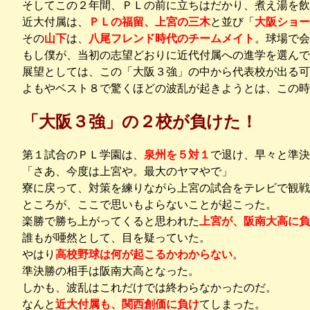
そしてこの２年間、ＰＬの前に立ちはだかり、煮え湯を飲
近大付属は、
ＰＬの福留、上宮の三木
と並び「
大阪ショー
その
山下
は、
八尾フレンド時代のチームメイト
。球場で会
もし僕が、当初の志望どおりに近代付属への進学を選んで
展望としては、この「大阪３強」の中から代表校が出る可
よもやベスト８で驚くほどの波乱が起きようとは、この
「大阪３強」の２校が負けた！
第１試合のＰＬ学園は、
泉州を５対１
で退け、早々と準決
「さあ、今度は上宮や。最大のヤマやで」
寮に戻って、対策を練りながら上宮の試合をテレビで観戦
ところが、ここで思いもよらないことが起こった。
楽勝で勝ち上がってくると思われた
上宮が、阪南大高に負
誰もが唖然として、目を疑っていた。
やはり
高校野球は何が起こるかわからない
。
準決勝の相手は阪南大高となった。
しかも、波乱はこれだけでは終わらなかったのだ。
なんと
近大付属も、関西創価に負け
てしまった。