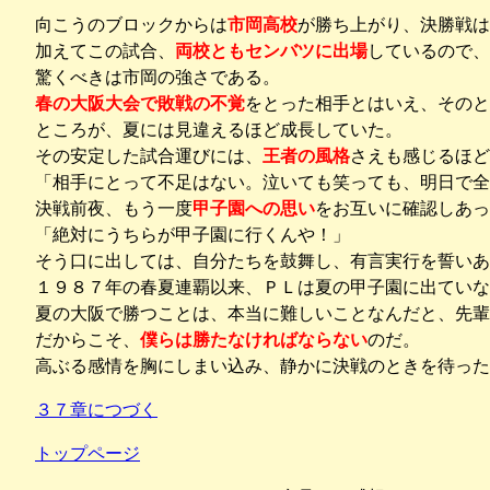
向こうのブロックからは
市岡高校
が勝ち上がり、決勝戦は
加えてこの試合、
両校ともセンバツに出場
しているので、
驚くべきは市岡の強さである。
春の大阪大会で敗戦の不覚
をとった相手とはいえ、そのと
ところが、夏には見違えるほど成長していた。
その安定した試合運びには、
王者の風格
さえも感じるほど
「相手にとって不足はない。泣いても笑っても、明日で全
決戦前夜、もう一度
甲子園への思い
をお互いに確認しあっ
「絶対にうちらが甲子園に行くんや！」
そう口に出しては、自分たちを鼓舞し、有言実行を誓いあ
１９８７年の春夏連覇以来、ＰＬは夏の甲子園に出ていな
夏の大阪で勝つことは、本当に難しいことなんだと、先輩
だからこそ、
僕らは勝たなければならない
のだ。
高ぶる感情を胸にしまい込み、静かに決戦のときを待った
３７章につづく
トップページ