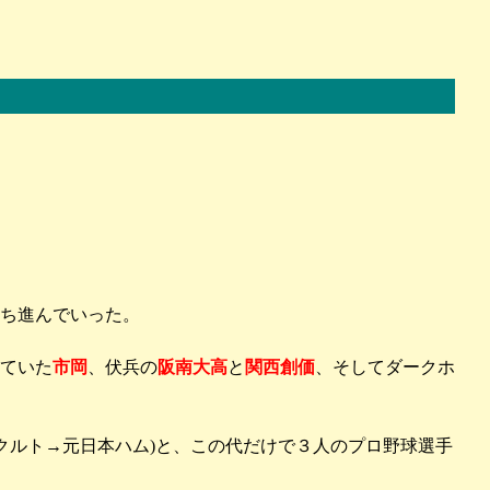
ち進んでいった。
ていた
市岡
、伏兵の
阪南大高
と
関西創価
、そしてダークホ
ヤクルト→元日本ハム)と、この代だけで３人のプロ野球選手