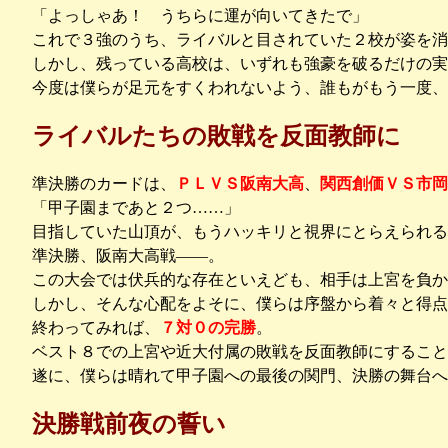
「よっしゃあ！ うちらに運が向いてきたで」
これで３強のうち、ライバルと目されていた２校が姿を消
しかし、残っている高校は、いずれも強豪を破るだけの実
今度は僕らが足元をすくわれないよう、誰もがもう一度、
ライバルたちの敗戦を反面教師に
準決勝のカードは、
ＰＬＶＳ阪南大高
、
関西創価ＶＳ市岡
「甲子園まであと２つ……」
目指していた山頂が、もうハッキリと視界にとらえられる
準決勝、阪南大高戦――。
この大会では伏兵的な存在といえども、相手は上宮を負か
しかし、そんな心配をよそに、僕らは序盤から着々と得点
終わってみれば、
７対０の完勝
。
ベスト８での上宮や近大付属の敗戦を反面教師にすること
遂に、僕らは晴れて甲子園への最後の関門、決勝の舞台へ
決勝戦前夜の誓い