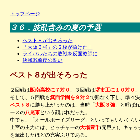
トップページ
３６．波乱含みの夏の予選
ベスト８が出そろった
「大阪３強」の２校が負けた！
ライバルたちの敗戦を反面教師に
決勝戦前夜の誓い
ベスト８が出そろった
２回戦は
阪南高校に７対０
、３回戦は
堺市工に１０対０
、
そして、５回戦も
箕面学園を９対２
で難なく下し、準々決
ベスト８
に勝ち上がったのは、当時「
大阪３強
」と呼ばれ
ースの
八尾東
という顔ぶれだった。
中でも、「オールボーイズリーグ」といってもいいくらい
上宮の主力には、ピッチャーの
大場豊千
(元巨人)、キャ
を輩出したほどの充実ぶりである。