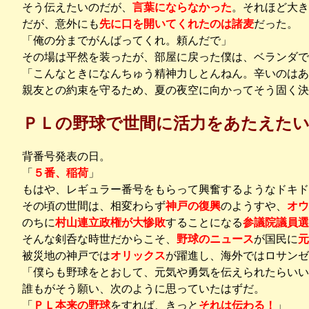
そう伝えたいのだが、
言葉にならなかった
。それほど大き
だが、意外にも
先に口を開いてくれたのは諸麦
だった。
「俺の分までがんばってくれ。頼んだで」
その場は平然を装ったが、部屋に戻った僕は、ベランダで
「こんなときになんちゅう精神力しとんねん。辛いのはあ
親友との約束を守るため、夏の夜空に向かってそう固く決
ＰＬの野球で世間に活力をあたえた
背番号発表の日。
「
５番、稲荷
」
もはや、レギュラー番号をもらって興奮するようなドキド
その頃の世間は、相変わらず
神戸の復興
のようすや、
オウ
のちに
村山連立政権が大惨敗
することになる
参議院議員選
そんな剣呑な時世だからこそ、
野球のニュース
が国民に
元
被災地の神戸では
オリックス
が躍進し、海外ではロサンゼ
「僕らも野球をとおして、元気や勇気を伝えられたらいい
誰もがそう願い、次のように思っていたはずだ。
「
ＰＬ本来の野球
をすれば、きっと
それは伝わる！
」