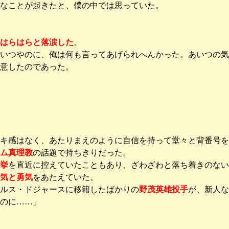
なことが起きたと、僕の中では思っていた。
はらはらと落涙した
。
いつやのに、俺は何も言ってあげられへんかった。あいつの気
意したのであった。
い
キ感はなく、あたりまえのように自信を持って堂々と背番号を
ム真理教
の話題で持ちきりだった。
挙
を直近に控えていたこともあり、ざわざわと落ち着きのない
気と勇気
をあたえていた。
ルス・ドジャースに移籍したばかりの
野茂英雄投手
が、新人な
のに……」