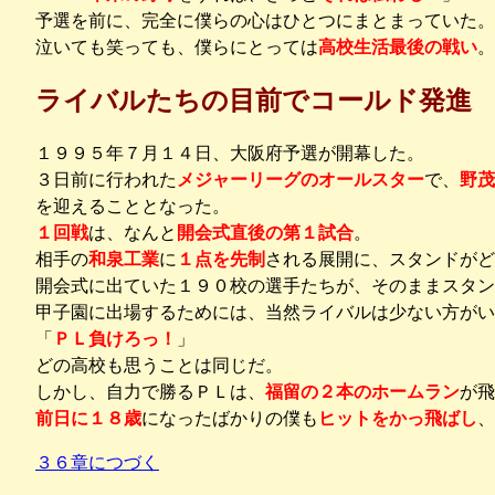
予選を前に、完全に僕らの心はひとつにまとまっていた。
泣いても笑っても、僕らにとっては
高校生活最後の戦い
。
ライバルたちの目前でコールド発進
１９９５年７月１４日、大阪府予選が開幕した。
３日前に行われた
メジャーリーグのオールスター
で、
野茂
を迎えることとなった。
１回戦
は、なんと
開会式直後の第１試合
。
相手の
和泉工業
に
１点を先制
される展開に、スタンドがど
開会式に出ていた１９０校の選手たちが、そのままスタン
甲子園に出場するためには、当然ライバルは少ない方がい
「
ＰＬ負けろっ！
」
どの高校も思うことは同じだ。
しかし、自力で勝るＰＬは、
福留の２本のホームラン
が飛
前日に１８歳
になったばかりの僕も
ヒットをかっ飛ばし
、
３６章につづく