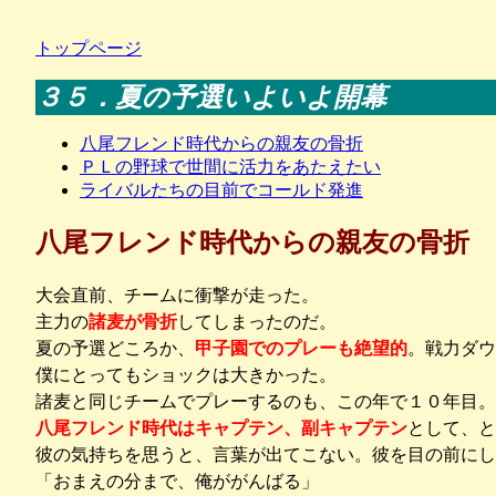
トップページ
３５．夏の予選いよいよ開幕
八尾フレンド時代からの親友の骨折
ＰＬの野球で世間に活力をあたえたい
ライバルたちの目前でコールド発進
八尾フレンド時代からの親友の骨折
大会直前、チームに衝撃が走った。
主力の
諸麦が骨折
してしまったのだ。
夏の予選どころか、
甲子園でのプレーも絶望的
。戦力ダウ
僕にとってもショックは大きかった。
諸麦と同じチームでプレーするのも、この年で１０年目。
八尾フレンド時代はキャプテン、副キャプテン
として、と
彼の気持ちを思うと、言葉が出てこない。彼を目の前に
「おまえの分まで、俺ががんばる」