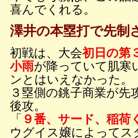
喜んでくれる。
澤井の本塁打で先制
初戦は、大会
初日の第
小雨
が降っていて肌寒
ンとはいえなかった。
３塁側の銚子商業が先
後攻。
「
９番、サード、稲荷
ウグイス嬢によってス