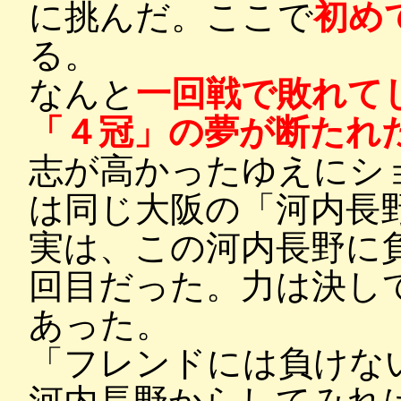
に挑んだ。ここで
初め
る。
なんと
一回戦で敗れて
「４冠」の夢が断たれ
志が高かったゆえにシ
は同じ大阪の「河内長
実は、この河内長野に
回目だった。力は決し
あった。
「フレンドには負けな