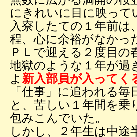
にきれいに目に映って
入寮したての１年前は
程、心に余裕がなかっ
ＰＬで迎える２度目の
地獄のような１年が過
よ
新入部員が入ってく
「仕事」に追われる毎
と、苦しい１年間を乗
包みこんでいた。
しかし、２年生は中途