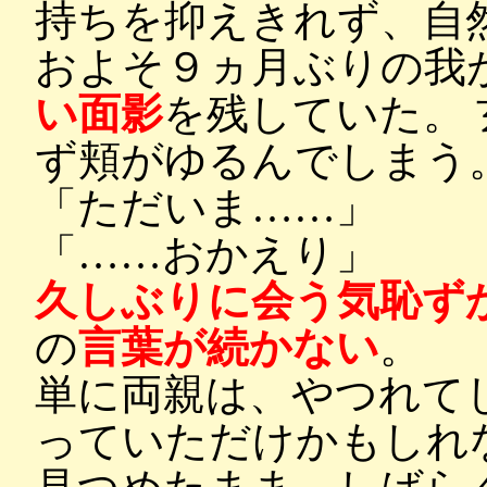
持ちを抑えきれず、自
およそ９ヵ月ぶりの我
い面影
を残していた。
ず頬がゆるんでしまう
「ただいま……」
「……おかえり」
久しぶりに会う気恥ず
の
言葉が続かない
。
単に両親は、やつれて
っていただけかもしれ