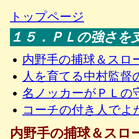
トップページ
１５．ＰＬの強さを
内野手の捕球＆スロ
人を育てる中村監督
名ノッカーがＰＬの
コーチの付き人でよ
内野手の捕球＆スロ