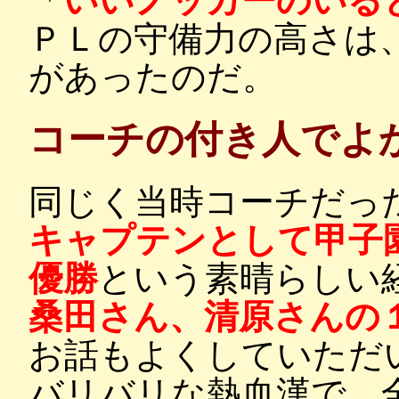
「
いいノッカーのいる
ＰＬの守備力の高さは
があったのだ。
コーチの付き人でよ
同じく当時コーチだっ
キャプテンとして甲子
優勝
という素晴らしい
桑田さん、清原さんの
お話もよくしていただ
バリバリな熱血漢で、