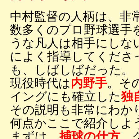
中村監督の人柄は、非
数多くのプロ野球選手
うな凡人は相手にしな
によく指導してくださ
も、しばしばだった。
現役時代は
内野手
。そ
イングにも確立した
独
その説明も非常にわか
何点かここで紹介しよ
まずは、
捕球の仕方
。