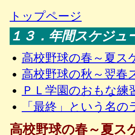
トップページ
１３．年間スケジュ
高校野球の春～夏ス
高校野球の秋～翌春
ＰＬ学園のおもな練
「最終」という名の
高校野球の春～夏ス