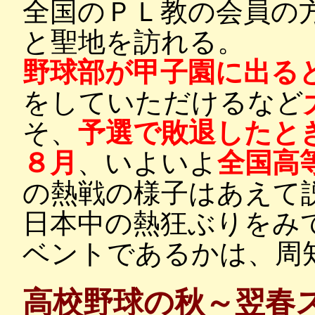
全国のＰＬ教の会員の
と聖地を訪れる。
野球部が甲子園に出る
をしていただけるなど
そ、
予選で敗退したと
８月
、いよいよ
全国高
の熱戦の様子はあえて
日本中の熱狂ぶりをみ
ベントであるかは、周
高校野球の秋～翌春