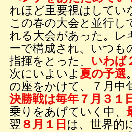
れほど重要視はしてい
この春の大会と並行し
れる大会があった。レ
ーで構成され、いつも
指揮をとった。
いわば
次にいよいよ
夏の予選
の座をかけて、７月中
決勝戦は毎年７月３１
乗りをあげていく中、
翌
８月１日
は、世界的