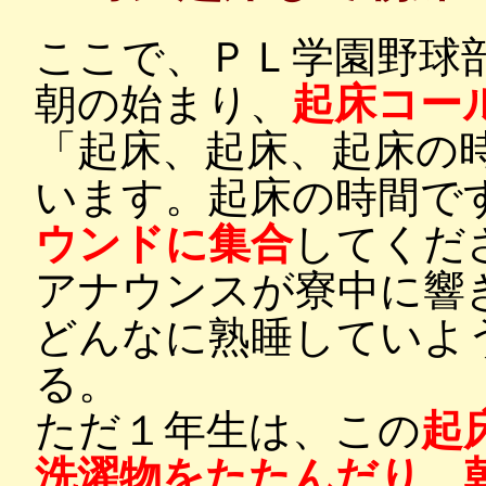
ここで、ＰＬ学園野球
朝の始まり、
起床コー
「起床、起床、起床の
います。起床の時間で
ウンドに集合
してくだ
アナウンスが寮中に響
どんなに熟睡していよ
る。
ただ１年生は、この
起
洗濯物をたたんだり、