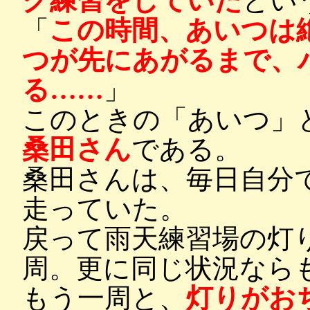
グ練習をしていた
とい
「
この時間、あいつは
つが先にあがるまで、
る……
」
このときの「あいつ」
桑田さん
である。
桑田さんは、毎日自分
走っていた。
戻って雨天練習場の灯
周。更に同じ状況なら
もう一周と、
灯りがお