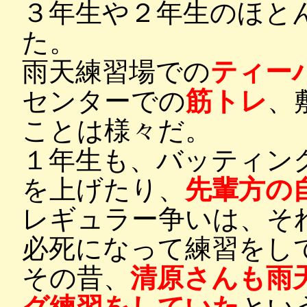
３年生や２年生のほと
た。
雨天練習場での
ティー
センターでの
筋トレ
、
ことは様々だ。
１年生も、バッティン
を上げたり、
先輩方の
レギュラー争いは、そ
必死になって練習をし
その昔、
清原さんも雨