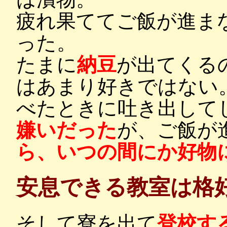
疲れ果ててご飯が進ま
った。
たまに
納豆
が出てくる
はあまり好きではない
べたときに吐き出して
嫌いだった
が、ご飯が
ら、いつの間にか好物
安息できる教室は格
そして寮を出て
登校す