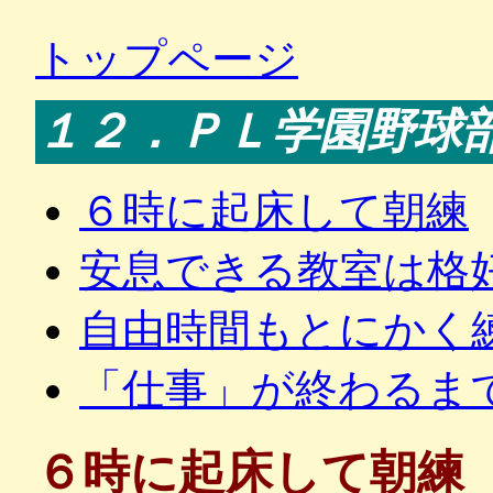
トップページ
１２．ＰＬ学園野球
６時に起床して朝練
安息できる教室は格
自由時間もとにかく
「仕事」が終わるま
６時に起床して朝練