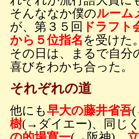
そんななか僕の
ルーム
が、第３５回
ドラフト
から５位指名
を受けた
その日は、まるで自分
喜びをわかち合った。
それぞれの道
他にも
早大の藤井省吾
樹
(→ダイエー)、同じ
の的場寛一
(→阪神)、