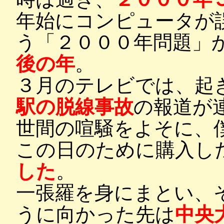
年始にコンピュータが
う「２０００年問題」
後の年
。
３月のテレビでは、起
駅の脱線事故
の報道が
世間の喧騒をよそに、
この日のために購入し
した
。
一張羅を身にまとい、
うに向かった先は
中央