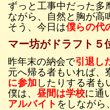
ずっと工事中だった多
ながら、自然と胸が高
そう、今日は
僕らの代
マー坊がドラフト５
昨年末の納会で
引退し
元へ帰る者もいれば、
に参加
したりする者も
僕は、
昼間は学校
に通
アルバイト
をしながら