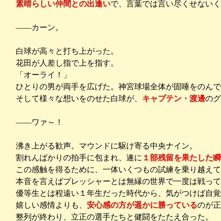
素晴らしい仲間との出逢い
で、言葉では言い尽くせないく
――カーン。
白球が高々と打ち上がった。
花田が人差し指で上を指す。
「オーライ！」
ひとりの男が両手を広げた。神宮球場全体が固唾をのんで
そして様々な想いをのせた白球が、
キャプテン・渡邊
のグ
――ワァ～！
沸き上がる歓声。マウンドに駆け寄る中央ナイン。
割れんばかりの拍手に包まれ、遂に
１部残留を果たした瞬
この感触を得るために、一体いくつもの試練を乗り越えて
本音を言えばプレッシャーとは無縁の世界で一度は戦っ
優等生とは程遠い１年生だった時代から、気がつけば自覚
嬉しい感情よりも、
安心感の方が遥かに勝っている
のが正
整列が終わり、立正の選手たちと健闘をたたえ合った。