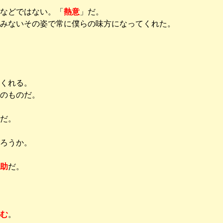
などではない。「
熱意
」だ。
みないその姿で常に僕らの味方になってくれた。
くれる。
のものだ。
だ。
ろうか。
助
だ。
む
。