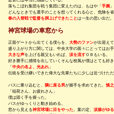
落ちこぼれ集団を戦う集団に変えたのは、もはや「
手腕
」
どんなときでも選手のことを想ってくれる心と、危険を省
春の入替戦で監督を胴上げできたこと
は一生の思い出だ。
神宮球場の車窓から
正面ゲートから出てくる僕らを、
大勢のファン
が出迎えて
盛り上がり方に関しては、中央大学の面々にとってはお手
大きな声
を上げる親父もいれば、
涙を流す
ＯＢもいる。
好き勝手に感情を出していくそんな校風が僕はとても好き
「
中央の名よ、光あれ
」
伝統を受け継いできた偉大な先輩たちに少しは近づけただ
バスに乗り込むと、
隣に座る男
が握手を求めてきた。
慎之
「稲荷さん、お疲れさん」
僕は固く手を握った。
バスがゆっくりと動き始める。
窓から見える
神宮球場に目をやった
。案の定、
涙腺がゆる