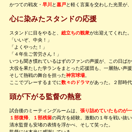
かつての戦友・
早川
と
嘉戸
と軽く言葉を交わした光景が、
心に染みたスタンドの応援
スタンドに目をやると、
総立ちの観衆
が出迎えてくれた。
「いいぞ、中央！」
「よくやった！」
「４年生ご苦労さん！」
いつも聞き慣れているはずのファンの声援が、この日ばか
大役を果たした学ランをまとった応援団も、一層熱い声援
そして熱戦の舞台を担った
神宮球場
。
ここでプレーするまでに
数々のドラマ
があった。２部時代
頭が下がる監督の熱意
試合後のミーティングルームは、
張り詰めていたものが一
１部復帰
、
１部残留
の両方を経験。激動の１年を戦い抜い
清水監督も安堵の表情を浮かべ、そして笑った。
監督には本当に感謝している。