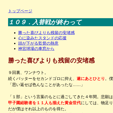
トップページ
１０９．入替戦が終わって
勝った喜びよりも残留の安堵感
心に染みたスタンドの応援
頭が下がる監督の熱意
神宮球場の車窓から
勝った喜びよりも残留の安堵感
９回裏、ワンナウト。
続くバッターをセカンドゴロに抑え、
遂にあとひとり
。僕
「思い返せば色んなことがあったな……」
「１部」という言葉のもとに過ごしてきた４年間。悲願は
甲子園経験者を１１人も揃えた黄金世代
にしては、物足り
だが僕はそれ以上のものを得た。