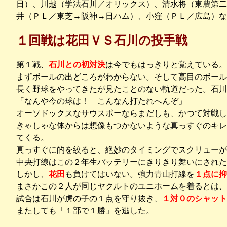
日）、川越（学法石川／オリックス）、清水将（東農第二
井（ＰＬ／東芝→阪神→日ハム）、小窪（ＰＬ／広島）な
１回戦は花田ＶＳ石川の投手戦
第１戦、
石川との初対決
は今でもはっきりと覚えている。
まずボールの出どころがわからない。そして高目のボール
長く野球をやってきたが見たことのない軌道だった。石川
「なんや今の球は！ こんなん打たれへんぞ」
オーソドックスなサウスポーならまだしも、かつて対戦し
きゃしゃな体からは想像もつかないような真っすぐのキレ
てくる。
真っすぐに的を絞ると、絶妙のタイミングでスクリューが
中央打線はこの２年生バッテリーにきりきり舞いにされた
しかし、
花田
も負けてはいない。強力青山打線を
１点に抑
まさかこの２人が同じヤクルトのユニホームを着るとは、
試合は石川が虎の子の１点を守り抜き、
１対０のシャット
またしても「１部で１勝」を逃した。