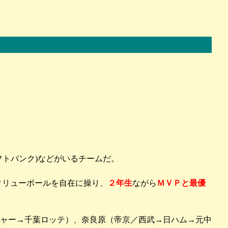
フトバンク)などがいるチームだ。
クリューボールを自在に操り、
２年生
ながら
ＭＶＰと最優
ャー→千葉ロッテ）、奈良原（帝京／西武→日ハム→元中