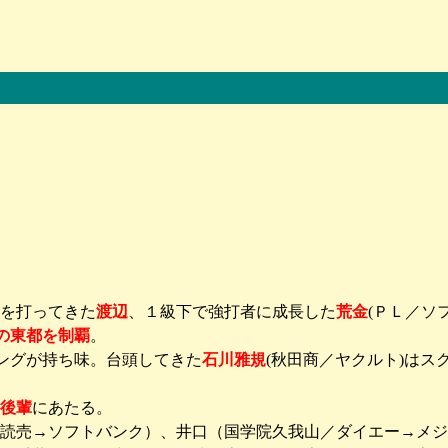
を打ってきた
渡辺
、１級下で強打者に成長した
荒金
(ＰＬ／ソ
の東都を制覇
。
ィングが持ち味。台頭してきた
石川雅規
(秋田商／ヤクルト)はス
後輩
にあたる。
読売→ソフトバンク）、井口（国学院久我山／ダイエー→メジ