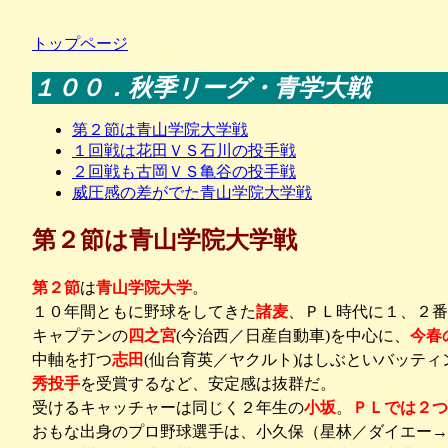
トップページ
１００．秋季リーグ・青学大戦
第２節は青山学院大学戦
１回戦は花田ＶＳ石川の投手戦
２回戦も古岡ＶＳ亀谷の投手戦
威圧感の差がでた青山学院大学戦
第２節は青山学院大学戦
第２節
は
青山学院大学
。
１０年間ともに野球をしてきた
諸麦
、ＰＬ時代に１、２番
キャプテンの
四之宮
(今治西／日産自動車)を中心に、
今春
中軸を打つ
志田
(仙台育英／ヤクルト)はしぶといバッテ
秀投手
を受賞するなど、安定感は抜群だ。
受けるキャッチャーは同じく２年生の
小坂
。
ＰＬでは２つ
おもな出身のプロ野球選手は、小久保（星林／ダイエー→