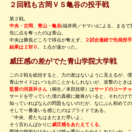
２回戦も古岡ＶＳ亀谷の投手戦
第２戦。
中央・古岡
、
青山・亀谷
(福井商／ヤマハ)による、まる
先に点を奪ったのは青山。
中央は勝負どころで得点が奪えず、
２試合連続で先発投手
結果は２対０
。１点が遠かった。
威圧感の差がでた青山学院大学戦
この２戦を総括すると、力の差はないように見えるが、僕
青山サイドはいつものことかもしれないが、攻撃のときは
監督の河原井さん
（桐生／本田技研）は
サードのコーチャ
サードを守っていた僕の真横に敵将がいると、それだけで
知っていればなんの問題もないのだが、なにぶん初めての
そして一番違いを感じたのはプライドである。
「中央、君たちはまだまだ早いよ」
そう言わんばかりに
威圧感をあたえてくる
。
野球の技術だけをいえば紙一重だったかもしれないが、こ