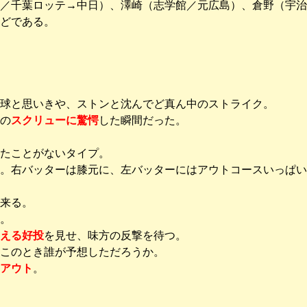
／千葉ロッテ→中日）、澤崎（志学館／元広島）、倉野（宇治
どである。
球と思いきや、ストンと沈んでど真ん中のストライク。
の
スクリューに驚愕
した瞬間だった。
たことがないタイプ。
。右バッターは膝元に、左バッターにはアウトコースいっぱい
来る。
。
える好投
を見せ、味方の反撃を待つ。
このとき誰が予想しただろうか。
アウト
。