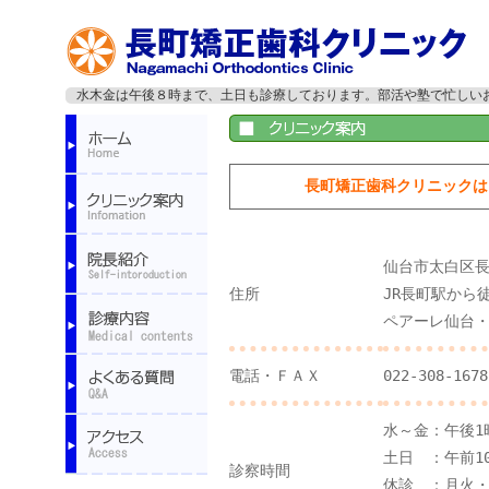
水木金は午後８時まで、土日も診療しております。部活や塾で忙しい
長町矯正歯科クリニックは
仙台市太白区
住所
JR長町駅から
ペアーレ仙台
電話・ＦＡＸ
022-308-1678
水～金：午後1
土日 ：午前1
診察時間
休診 ：月火