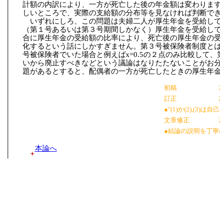
計額の内訳により、一方が死亡した後の年金額は変わりま
しいところで、実際の支給額の分布等を見なければ判断で
いずれにしろ、この問題は夫婦二人が厚生年金を受給し
（第１号あるいは第３号期間しかなく）厚生年金を受給し
合に厚生年金の受給額の比率により、死亡後の厚生年金の
化するという話にしかすぎません。第３号被保険者制度と
号被保険者でいた場合と例えばx=0.5の２点のみ比較して
いから廃止すべきなどという議論はなりたたないことがお
題があるとすると、配偶者の一方が死亡したときの厚生年
初稿
訂正
●"(1)か(2),(3)
文章修正
●結論の説明を丁
本論へ