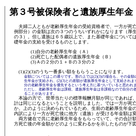
第３号被保険者と遺族厚生年金
夫婦二人ともが老齢厚生年金の受給資格者で、一方が死
例部分）の金額は次の３つのうちいずれかになります（厚
の３）。但し遺族は６５歳以上で、また基礎年金について
礎年金の支給を受けるものとします。
(1)自分の老齢厚生年金（Ａ）
(2)死亡した配偶者の遺族厚生年金（Ｂ）
(3)Ａの２分の１＋Ｂの３分の２
(1)(2)(3)のうち一番多い額をもらうことになります。
金額についてはこの通りです。形の上では(2)(3)の場合も、その金額
生年金が支給され、(2)(3)との差額が遺族厚生年金として支給され
分の老齢厚生年金を優先するという考え方に基づいていると思われ
ただし、老齢厚生年金は課税、遺族厚生年金は非課税なので自分の
ることがあります。
本論の方で、世帯当たりの標準報酬月額が同じであれば
計は同じになるということを説明しました。では一方が死
か。上のように決められているため、生前の老齢厚生年金
内訳により一方が死亡後に他方（遺族）が受ける年金額は
両方健在で共に老齢厚生年金をもらっていて、その合計
方死亡後の年金額がどのように変わるかを示したものが下