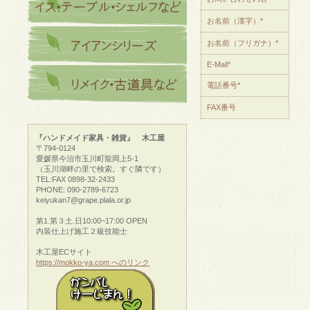
お名前（漢字）*
お名前（フリガナ）*
E-Mail*
電話番号*
FAX番号
『ハンドメイド家具・雑貨』 木工屋
〒794-0124
愛媛県今治市玉川町龍岡上5-1
（玉川湖畔の里で検索。すぐ隣です）
TEL:FAX 0898-32-2433
PHONE: 090-2789-6723
keiyukan7@grape.plala.or.jp
第1.第３土.日10:00~17:00 OPEN
内装仕上げ施工２級技能士
木工屋ECサイト
https://mokko-ya.com へのリンク