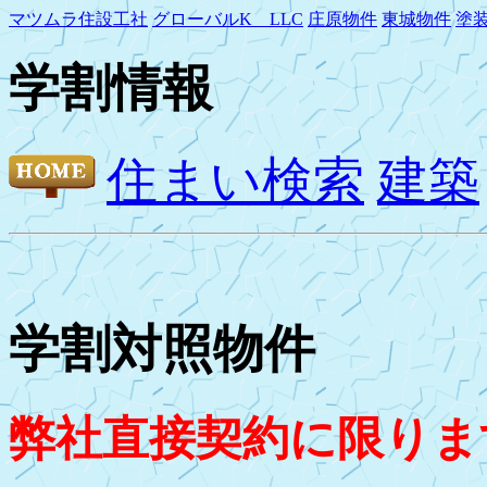
マツムラ住設工社
グローバルK LLC
庄原物件
東城物件
塗
学割情報
住まい検索
建築
学割対照物件
弊社直接契約に限りま