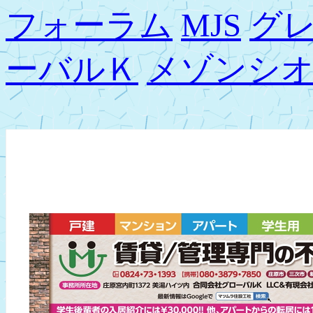
フォーラム
MJS
グ
ーバルＫ
メゾンシ