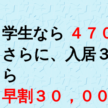
学生なら
４７
さらに、入居
ら
早割３０，０