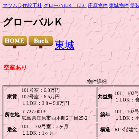
マツムラ住設工社
グローバルK LLC
庄原物件
東城物件
塗
グローバルＫ
東城
空室あり
物件詳細
101号室：6.8万円
101、102
家賃
102号室：6.5万円
共益費
１LDK：
１LDK：3.8～5.8万円
〒727-0013
101、1
所在地
築年
広島県庄原市西本町2丁目25-2
１LDK：
101、102号室：2ヶ月
敷金
構造
RC3階建て
１LDK：1ヶ月