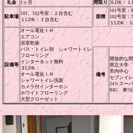
礼金
1ヶ月
間取り
3LDK・１
101号室：
101、102号室：２台含む
駐車場
面積
102号室：7
１LDK：１台含む
１LDK：3
オール電化ＩＨ
エアコン
浴室乾燥
バス・トイレ別 シャワートイレ
フローリング
開放的な
インターネット無料
設備等
県立大学 
３LDK：
市内中心
オール電化ＩＨ
備考
セブンイレ
シャワートイレ洗面
24ｈスー
カメラ付インターホン
BIG 車5
ホワイトフローリング
大型クローゼット