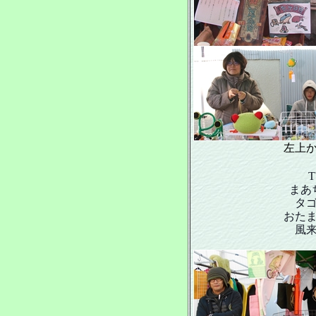
左上
T
まあ
タゴ
おた
風