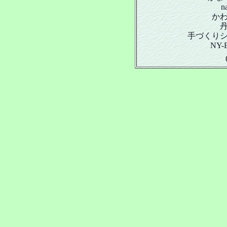
n
か
手づくり
NY-