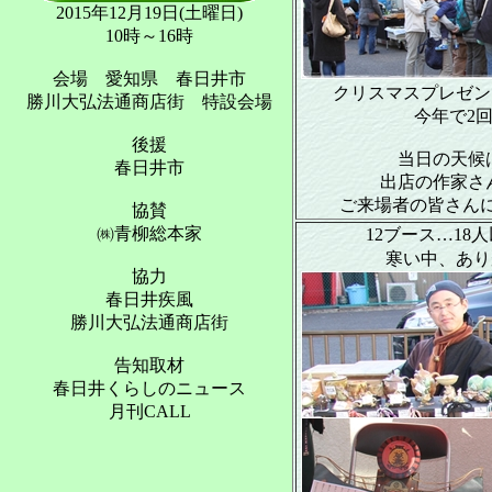
2015年12月19日(土曜日)
10時～16時
会場 愛知県 春日井市
クリスマスプレゼン
勝川大弘法通商店街 特設会場
今年で2回
後援
当日の天候
春日井市
出店の作家さ
ご来場者の皆さんに
協賛
㈱青柳総本家
12ブース…18
寒い中、あり
協力
春日井疾風
勝川大弘法通商店街
告知取材
春日井くらしのニュース
月刊CALL