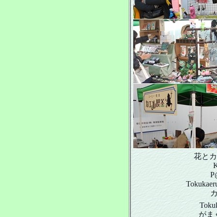
花とカエ
P
Tokuk
Tok
がま