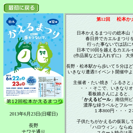
松本か
第12回
日本かえるまつりの総本山
春日井でカエルまつり
行った事ないでは話にな
日本で10回を越えるカエル
(作品展などは入れずに) 大
長野・松本駅から歩いて５分ほど
いきなり遭遇!!イベント開催中よ
主催者・たい焼き「ふるさと」
・・・そこで、いきなりオ
看板娘さんによると、
「
かえるビール
」南信州ビ
濃厚な緑ラベルとフルー
１本800円・・・２
2013年6月23日(日曜日)
子供たちがかえるの仮装し
長野
「ハロウィン」ならぬ
ナワテ通り
スタート時点は手