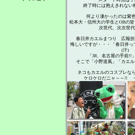
終了時には抱えきれない程
何より凄かったのは紫
松本大・信州大の学生とOBの皆
次世代、次次世代
春日井カエルまつり 広報担当
悔しいですが・・・「春日井って
(汗)
「JR、名古屋の手前!!」
そこで「小野道風」「カエルま
ネコもカエルのコスプレなら
ケロケロだニャ～～!! ・