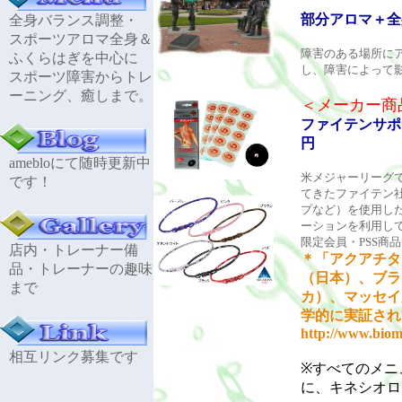
部分アロマ＋全
全身バランス調整・
スポーツアロマ全身＆
障害のある場所に
ふくらはぎを中心に
し、障害によって
スポーツ障害からトレ
ーニング、癒しまで。
＜メーカー商
ファイテンサポ
円
amebloにて随時更新中
米メジャーリーグ
です！
てきたファイテン
プなど）を使用し
ーションを利用し
限定会員・PSS
店内・トレーナー備
＊「アクアチタ
品・トレーナーの趣味
（日本）、ブラ
まで
カ）、マッセイ
学的に実証され
http://www.bioma
相互リンク募集です
※すべてのメニ
に、キネシオロ