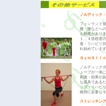
ノルディック
フィンランド
腰・膝などへ
も効果があり
１．４倍程度
進・リハビリ
れ始めていま
ＧｙｍＳｔｉ
ノルディック
ューブが一体
刺激・効果があ
な器具である
ップ・リハビ
維持に必要な
ストレッチン