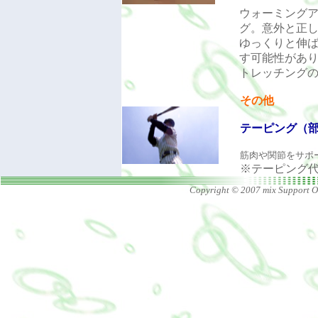
ウォーミング
グ。意外と正
ゆっくりと伸
す可能性があ
トレッチング
その他
テーピング（
筋肉や関節をサポ
※テーピング
Copyright © 2007 mix Support O