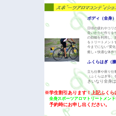
ボディ（全身）
日頃の疲れやコリ
良いからだ作りを
の効能を利用し、
をトリートメント
今までにない“変
癒し＋快適な体作
ふくらはぎ（
立ち仕事や座り仕
（ふくらはぎ等）
きいなり全身
※学生割引あります！上記ふくら
全身スポーツアロマトリートメント
予約時にお申し出ください。