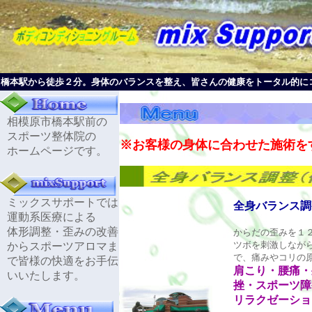
橋本駅から徒歩２分。身体のバランスを整え、皆さんの健康をトータル的に
相模原市橋本駅前の
スポーツ整体院の
※お客様の身体に合わせた施術を
ホームページです。
ミックスサポートでは
全身バランス調
運動系医療による
体形調整・歪みの改善
からだの歪みを１
ツボを刺激しなが
からスポーツアロマま
で、痛みやコリの
で皆様の快適をお手伝
肩こり・腰痛・
いいたします。
挫・スポーツ障
リラクゼーショ