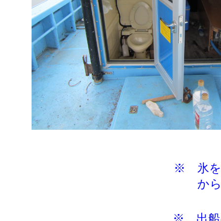
※ 氷
から購入
※ 出船