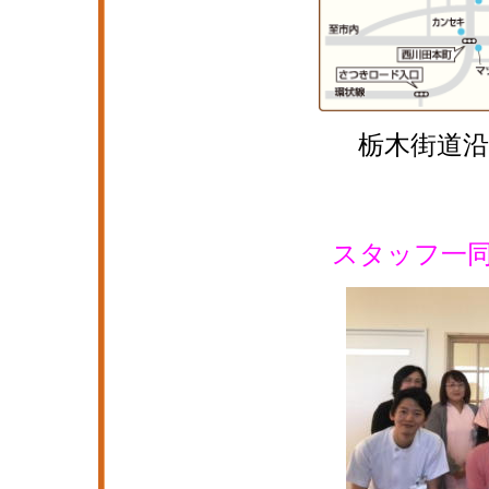
栃木街道沿い 子
駐車場
スタッフ一