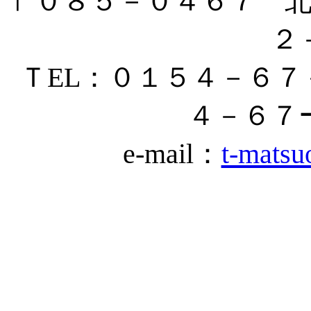
〒０８５－０４６７ 
２
ＴEL：０１５４－６
４－６
e-mail：
t-matsu