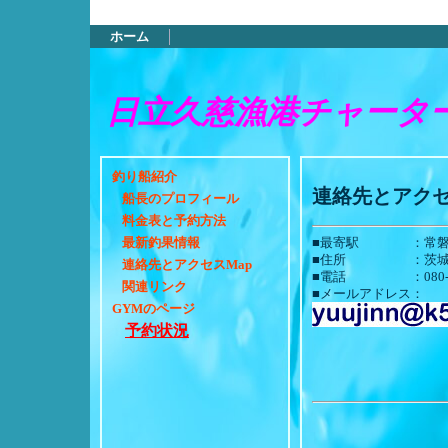
ホーム
日立久慈漁港チャータ
釣り船紹介
連絡先とアクセ
船長のプロフィール
料金表と予約方法
■最寄駅 ：常磐
最新釣果情報
■住所 ：茨城県
連絡先とアクセスMap
■電話 ：080-225
関連リンク
■メールアドレス：
GYMのページ
予約状況