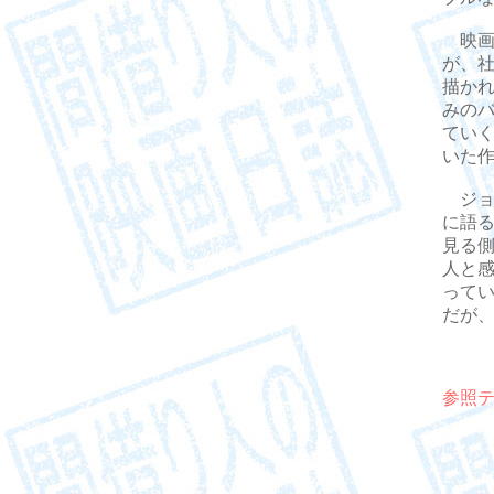
映画
が、
描か
みの
てい
いた
ジョ
に語
見る
人と
って
だが、
参照