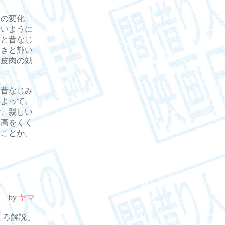
の変化
ないように
）と昔なじ
生きと輝い
と皮肉の効
昔なじみ
によって、
で、親しい
、高をくく
いことか。
by
ヤマ
どころ解説」