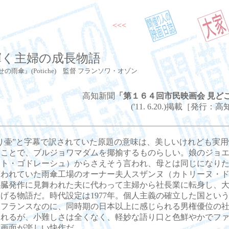
<<<
輝く主婦の成長物語
雨傘』(Potiche) 監督 フランソワ・オゾン
高知新聞
「第１６４回市民映画会 見ど
('11. 6.20.)掲載［発行
り壷”と字幕で訳されていた原題の意味は、美しいけれども実用
うことで、ブルジョワマダムを揶揄するものらしい。娘のジョ
ット・ゴドレーシュ）からさえそう言われ、母とは同じになり
言われていた雨傘工場のオーナー夫人スザンヌ（カトリーヌ・
心臓発作に見舞われた夫に代わって主婦から社長業に転身し、
げる物語だ。時代設定は1977年。個人主義の確立した国とい
いフランスなのに、同時期の日本以上に感じられる男権優位の
されるが、小難しさは全くなく、軽妙な語り口と色鮮やかでフ
な画面が楽しい快作だ。