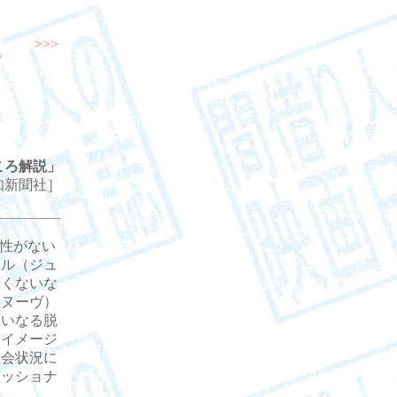
>>>
ころ解説」
：高知新聞社］
性がない
エル（ジュ
たくないな
ドヌーヴ）
大いなる脱
うイメージ
社会状況に
ァッショナ