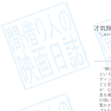
才気
『しあわせの
“飾
とい
ディ
どと
が、
皮を遂
の強
驚か
ブル