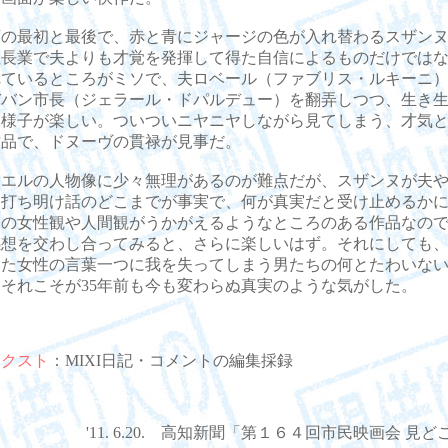
の最初と最後で、赤と青にジャージの色が入れ替わるスザンヌ
社長業で夫よりも才覚を発揮して得た自信によるものだけでは
れているところがミソで、夫ロベール（ファブリス・ルキーニ
ババン市長（ジェラール・ドパルデュー）を翻弄しつつ、生き
く様子が楽しい。ついついニヤニヤしながら見てしまう、才気
作品で、ドヌーヴの貫禄が見事だ。
エルの人物像に少々無理があるのが難点だが、スザンヌが夫や
る打ち明け話のどこまでが事実で、何が真実だと受け止めるか
側の女性観や人間観がうかがえるようなところのある作品なの
感想を交わし合ってみると、さらに楽しいはず。それにしても
いた女性の言葉一つに我を失ってしまう男たちの何とたわいな
それこそが35年前も今も変わらぬ真実のような気がした。
テクスト
：MIXI日記・コメントの編集採録
'11. 6.20. 高知新聞「第１６４回市民映画会 見