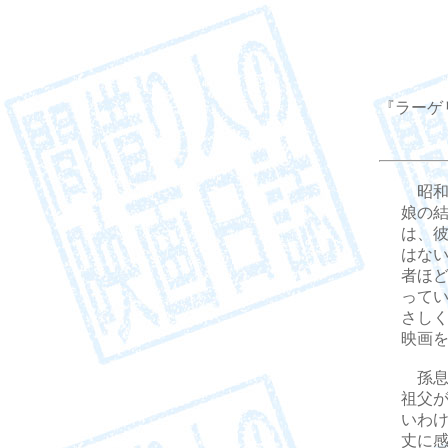
『ラーゲ
昭和二
娘の
は、
はな
者ほ
って
さし
映画
孫息
祖父
いわ
丈に