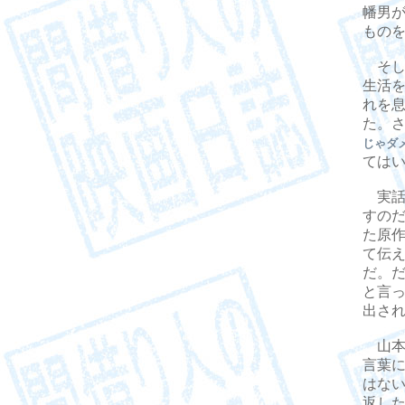
幡男
もの
そし
生活
れを
た。
じゃダ
ては
実話
すの
た原
て伝
だ。
と言
出さ
山本
言葉
はな
返し