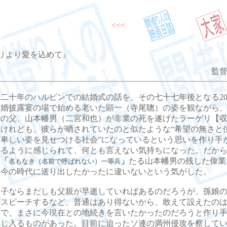
<<<
リより愛を込めて』
監督
十年のハルピンでの結婚式の話を、その七十七年後となる20
結婚披露宴の場で始める老いた顕一（寺尾聰）の姿を観ながら
彼の父、山本幡男（二宮和也）が非業の死を遂げたラーゲリ【
いけれども、彼らが晒されていたのと似たような“希望の無さと
ど卑しい姿を見せつける社会”になっているという思いを作り手
いるように感じられて、何とも言えない気持ちになった。だか
く
「
」
たる山本幡男の残した偉業
名もなき（名前で呼ばれない）一等兵
を今の時代に送り出したかったに違いないという気がした。
子ならまだしも父親が早逝していればあるのだろうが、孫娘の
がスピーチするなど、普通はあり得ないから、敢えて設えたの
けで、まさに今現在との地続きを言いたかったのだろうと作り
感じ入るものがあった。目前に迫ったソ連の満州侵攻を察して