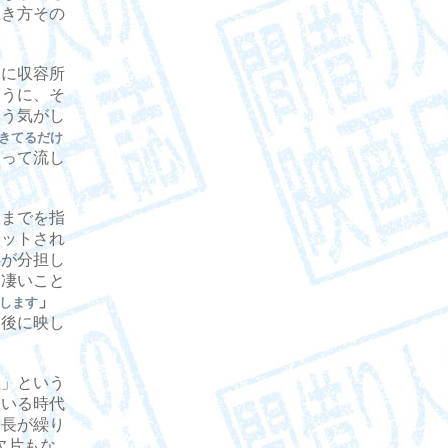
生き方その
に収容所
ように、そ
いう気がし
きてるだけ
もって流し
までを指
ジットされ
兵が分担し
く凄いこと
」
します
最後に映し
」という
ている時代
局長が繰り
欠片もな