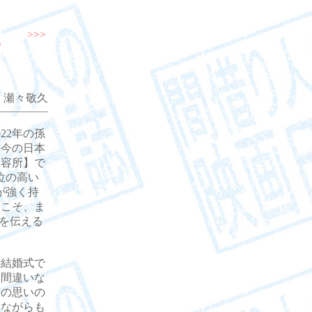
>>>
 瀬々敬久
22年の孫
、今の日本
収容所】で
位の高い
が強く持
らこそ、ま
を伝える
結婚式で
は間違いな
手の思いの
いながらも