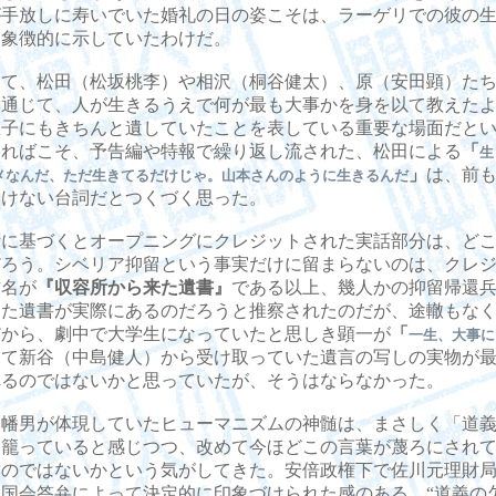
が手放しに寿いでいた婚礼の日の姿こそは、ラーゲリでの彼の
を象徴的に示していたわけだ。
て、松田（松坂桃李）や相沢（桐谷健太）、原（安田顕）たち
を通じて、人が生きるうえで何が最も大事かを身を以て教えた
息子にもきちんと遺していたことを表している重要な場面だと
さればこそ、予告編や特報で繰り返し流された、松田による
「
生
」
は、前
メなんだ、ただ生きてるだけじゃ。山本さんのように生きるんだ
いけない台詞だとつくづく思った。
に基づくとオープニングにクレジットされた実話部分は、どこ
だろう。シベリア抑留という事実だけに留まらないのは、クレ
作名が
『収容所から来た遺書』
である以上、幾人かの抑留帰還
えた遺書が実際にあるのだろうと推察されたのだが、途轍もな
だから、劇中で大学生になっていたと思しき顕一が
「
一生、大事に
って新谷（中島健人）から受け取っていた遺言の写しの実物が
れるのではないかと思っていたが、そうはならなかった。
幡男が体現していたヒューマニズムの神髄は、まさしく「道義
に籠っていると感じつつ、改めて今ほどこの言葉が蔑ろにされ
いのではないかという気がしてきた。安倍政権下で佐川元理財
た国会答弁によって決定的に印象づけられた感のある、“道義の