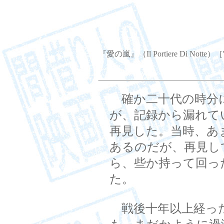
『愛の嵐』（Il Portiere Di Notte）［
確か二十代の時分
が、記録から漏れて
再見した。当時、あ
あるのだが、再見し
ら、些か持って回っ
た。
戦後十年以上経っ