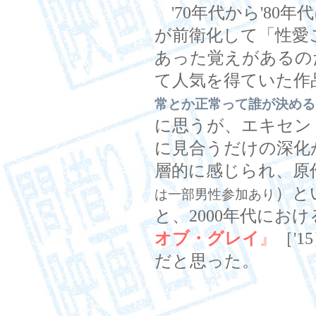
'70年代から'80
が前衛化して「性愛
あった覚えがあるの
て人気を得ていた作
常とか正常って誰が決める
に思うが、エキセン
に見合うだけの深化
層的に感じられ、原
）と
は一部男性参加あり
と、2000年代におけ
オブ・グレイ
』
［'
だと思った。