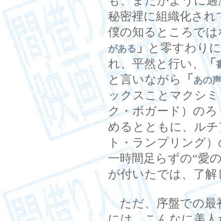
も、まだかように過
秘密裡に組織化され
僕の知るところでは
」
と零すわり
がある
れ、平然と行い、
「
と言いながら
「
あの
ックスことマクシミ
ク・ボガード）のろ
めるとともに、ルチ
ト・ランプリング）
一時間足らずの“愛
が付いたでは、了解
ただ、序盤での最
には、こんなに美人