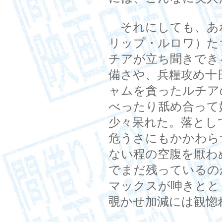
それにしても、あ
リップ・ルロワ）た
チアが立ち聞きでき
備さや、兵糧攻め十
ャムを貪ったルチア
べったり舐め合って
少々呆れた。落とし
危うさにもかかわら
ない程の空腹を厭わ
でまだ残っているの
マックスが呻きとと
覗かせ加減には観惚