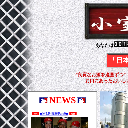
あなたは
「日
”良質なお酒を適量ずつ”
お口にあったおいし
NEWS
■MLB情報Part9■