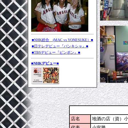
■NHK総合 (MAC vs YONESUKE）■
■日テレデビュー『バンキシャ』■
■TBSデビュー『ピンポン』■
■NHKデビュー■
店名
地酒の店（資）
代表
小室勝