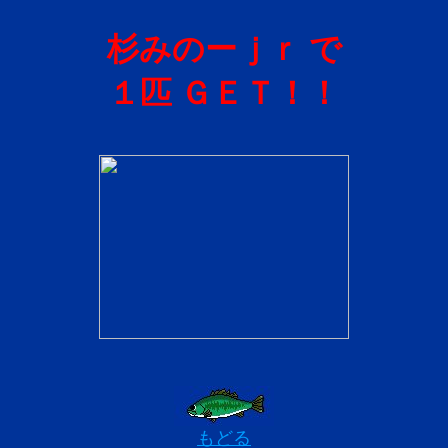
杉みのーｊｒ で
１匹 ＧＥＴ！！
もどる