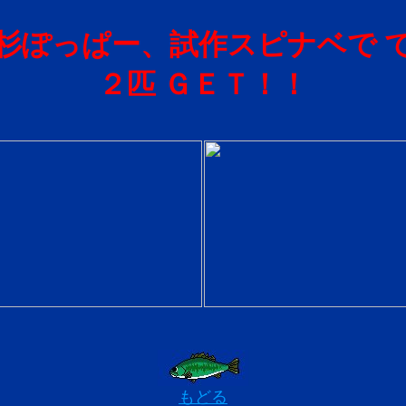
杉ぽっぱー、試作スピナベで 
２匹 ＧＥＴ！！
もどる