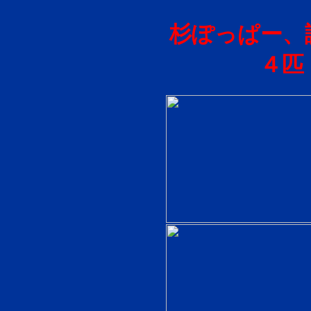
杉ぽっぱー、
４匹